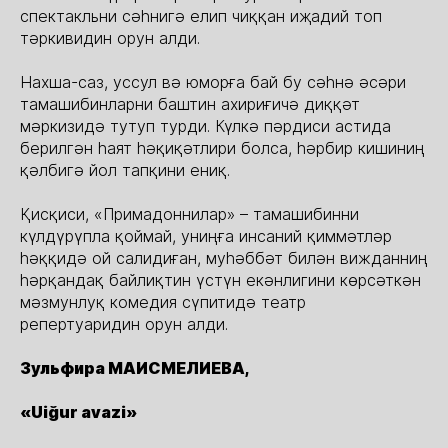
спектакльни сәһнигә елип чиққан иҗадий топ
тәркивидин орун алди.
Нахша-саз, уссул вә юморға бай бу сәһнә әсәри
тамашибинларни баштин ахириғичә диққәт
мәркизидә тутуп турди. Күлкә пәрдиси астида
берилгән һаят һәқиқәтлири болса, һәрбир кишиниң
қәлбигә йол тапқини ениқ.
Қисқиси, «Примадоннилар» – тамашибинни
күлдүрүпла қоймай, униңға инсаний қиммәтләр
һәққидә ой салидиған, муһәббәт билән вижданниң
һәрқандақ байлиқтин үстүн екәнлигини көрсәткән
мәзмунлуқ комедия сүпитидә театр
репертуаридин орун алди.
Зульфира МАИСМЕЛИЕВА,
«Uiğur avazi»