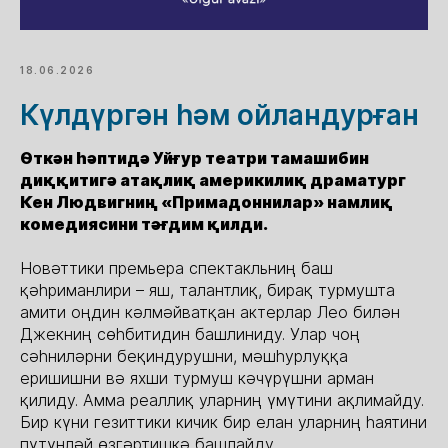
18.06.2026
Күлдүргән һәм ойландурған
Өткән һәптидә Уйғур театри тамашибин
диққитигә атақлиқ америкилиқ драматург
Кен Людвигниң «Примадоннилар» намлиқ
комедиясини тәғдим қилди.
Новәттики премьера спектакльниң баш
қәһриманлири – яш, талантлиқ, бирақ турмушта
амити оңдин кәлмәйватқан актерлар Лео билән
Джекниң сөһбитидин башлиниду. Улар чоң
сәһниләрни беқиндурушни, мәшһурлуққа
еришишни вә яхши турмуш кәчүрүшни арман
қилиду. Амма реаллиқ уларниң үмүтини ақлимайду.
Бир күни гезиттики кичик бир елан уларниң һаятини
пүтүнләй өзгәртишкә башлайду.