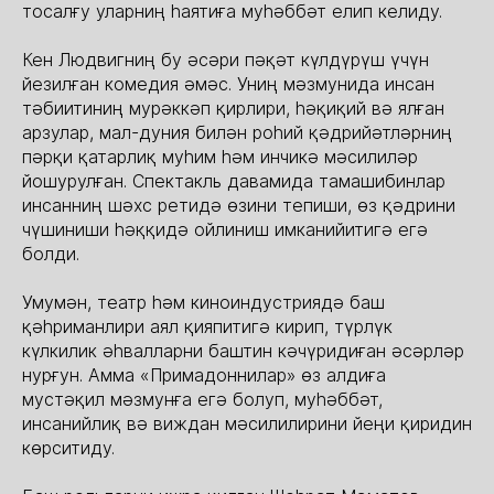
тосалғу уларниң һаятиға муһәббәт елип келиду.
Кен Людвигниң бу әсәри пәқәт күлдүрүш үчүн
йезилған комедия әмәс. Униң мәзмунида инсан
тәбиитиниң мурәккәп қирлири, һәқиқий вә ялған
арзулар, мал-дуния билән роһий қәдрийәтләрниң
пәрқи қатарлиқ муһим һәм инчикә мәсилиләр
йошурулған. Спектакль давамида тамашибинлар
инсанниң шәхс ретидә өзини тепиши, өз қәдрини
чүшиниши һәққидә ойлиниш имканийитигә егә
болди.
Умумән, театр һәм киноиндустриядә баш
қәһриманлири аял қияпитигә кирип, түрлүк
күлкилик әһвалларни баштин кәчүридиған әсәрләр
нурғун. Амма «Примадоннилар» өз алдиға
мустәқил мәзмунға егә болуп, муһәббәт,
инсанийлиқ вә виждан мәсилилирини йеңи қиридин
көрситиду.