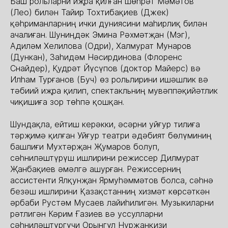
Баш рольларни иҗра қилған Шөһрәт Мәмәтов
(Лео) билән Тайир Тохтибақиев (Джек)
қәһриманларниң ички дуниясини маһирлиқ билән
ачалиған. Шуниңдәк Эмина Рәхмәтҗан (Мэг),
Адиләм Хелилова (Одри), Халмурат Мунаров
(Дункан), Заһидәм Нәсирдинова (Флоренс
Снайдер), Қудрәт Йүсүпов (доктор Майерс) вә
Илһам Турғанов (Буч) өз рольлирини ишәшлик вә
тәбиий иҗра қилип, спектакльниң мувәппәқийәтлик
чиқишиға зор төһпә қошқан.
Шундақла, ейтиш керәкки, әсәрни уйғур тилиға
тәрҗимә қилған Уйғур театри әдәбият бөлүминиң
башлиғи Мухтәрҗан Җумаров болуп,
сәһниләштүрүш ишлирини режиссер Дилмурат
Җанбақиев әмәлгә ашурған. Режиссерниң
ассистенти Ялқунҗан Ярмуһәммәтов болса, сәһнә
безәш ишлирини Қазақстанниң хизмәт көрсәткән
әрбаби Рустәм Мусаев лайиһилигән. Музыкиларни
рәтлигән Кәрим Ғазиев вә уссулларни
сәһниләштүргүчи Орынгүл Нуржанқизи