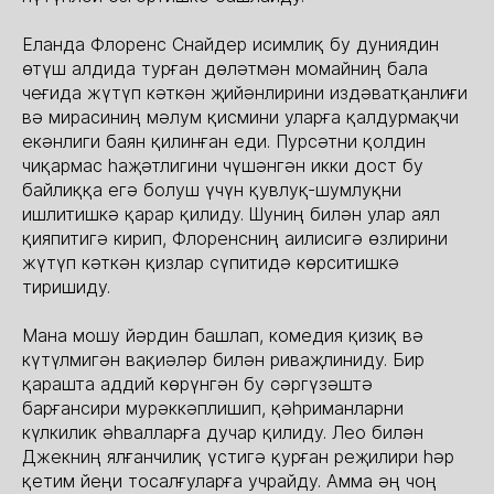
Еланда Флоренс Снайдер исимлиқ бу дуниядин
өтүш алдида турған дөләтмән момайниң бала
чеғида жүтүп кәткән җийәнлирини издәватқанлиғи
вә мирасиниң мәлум қисмини уларға қалдурмақчи
екәнлиги баян қилинған еди. Пурсәтни қолдин
чиқармас һаҗәтлигини чүшәнгән икки дост бу
байлиққа егә болуш үчүн қувлуқ-шумлуқни
ишлитишкә қарар қилиду. Шуниң билән улар аял
қияпитигә кирип, Флоренсниң аилисигә өзлирини
жүтүп кәткән қизлар сүпитидә көрситишкә
тиришиду.
Мана мошу йәрдин башлап, комедия қизиқ вә
күтүлмигән вақиәләр билән риваҗлиниду. Бир
қарашта аддий көрүнгән бу сәргүзәштә
барғансири мурәккәплишип, қәһриманларни
күлкилик әһвалларға дучар қилиду. Лео билән
Джекниң ялғанчилиқ үстигә қурған реҗилири һәр
қетим йеңи тосалғуларға учрайду. Амма әң чоң