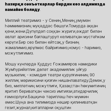
һазирқи сәнъәткарлар бирдин көз алдимизда
намайән болиду
.
Миллий театримиз - у Сениң,Мениң,умумән
Һәммимизниң муқәддәс бөшүги.Томурда аққан
қени,жени.Дүпүлдәп соққан жүриги,әждат билән
әвлат арисини бағлаштуруп келиватқан мустәһкәм
көрүги.Бир сөз билән ейтсақ,у бизниң
жамалимиз,өрүлмәс байриғимиз,номус - һаримиз,
можутлиғимиз.
Мошу күнләрдә Қуддус Ғожамияров намидики
Жумһурийәтлик дөләт академиялик уйғур
музыкилиқ - комедия театри қурулғининиң 90
жиллиқ мәрикисини қизғин нишанлаватиду.Демәк,у
биз, милләтниң можутлиғи, Қазақстан һөкүмитиниң
яритип бериватқан чәксиз имтиязи,атидарчилиқ
ғәмхорлуғи.Башқичә тәрипләш һеч мүмкин
әмәс.Шуңа ана тилимизда нәшир қилиниватқан
гезит,журнал,китапларни оқуштин