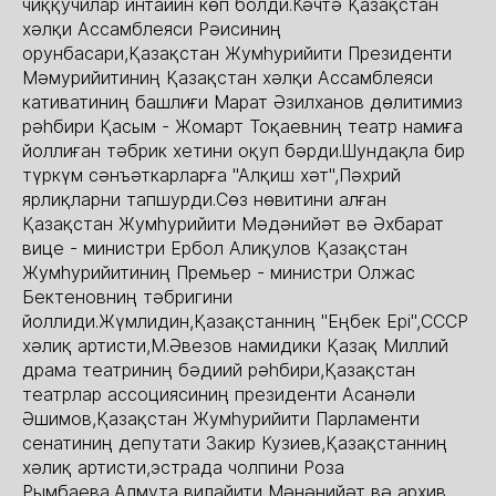
чиққучилар интайин көп болди.Кәчтә Қазақстан
хәлқи Ассамблеяси Рәисиниң
орунбасари,Қазақстан Жумһурийити Президенти
Мәмурийитиниң Қазақстан хәлқи Ассамблеяси
кативатиниң башлиғи Марат Әзилханов дөлитимиз
рәһбири Қасым - Жомарт Тоқаевниң театр намиға
йоллиған тәбрик хетини оқуп бәрди.Шундақла бир
түркүм сәнъәткарларға "Алқиш хәт",Пәхрий
ярлиқларни тапшурди.Сөз нөвитини алған
Қазақстан Жумһурийити Мәдәнийәт вә Әхбарат
вице - министри Ербол Алиқулов Қазақстан
Жумһурийитиниң Премьер - министри Олжас
Бектеновниң тәбригини
йоллиди.Жүмлидин,Қазақстанниң "Еңбек Ері",СССР
хәлиқ артисти,М.Әвезов намидики Қазақ Миллий
драма театриниң бәдиий рәһбири,Қазақстан
театрлар ассоциясиниң президенти Асанәли
Әшимов,Қазақстан Жумһурийити Парламенти
сенатиниң депутати Закир Кузиев,Қазақстанниң
хәлиқ артисти,эстрада чолпини Роза
Рымбаева,Алмута вилайити Мәнәнийәт вә архив