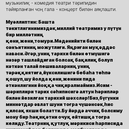
музыкилиқ - комедия театри тәрипидин
тәйярланған чоң гала - концерт билән аяқлашти.
Муәллиптин: Башта
тәкитлигинимиздәк,миллий театримиз у пүтүн
бир милләтниң
қени,жени,томури.Мәдәнийити билән
сәнъитиниң можутлиғи. Яңриған муқәддәс
наваси.Әгәр,униң тарихи билән өтмүшигә
нәзәр ташлайдиған болсақ бақилиқ болуп
кәткән талай пешиваларниң униң
тәрәққиятиға,йүксилишигә бебаһа төһпә
қошуп,шу йолда қени,женини пида
әткәнлигини йоққа чиқиралмаймиз.Исим -
шәриплири тарих сәһиписигә алтун һәрипләр
билән йезилған тарихий шәхсләр!Биз,бүгүнки
миннәтдар әвлат шуни тоғра чүшәнсәк,һис
қилсақ яхши болатти.Бу йәрдә аччиқ болсиму
мону бир һәқиқәтни очуқ ейтишқа тоғра
келиду.Театрниң қутлуқ мәрикиси һарписида