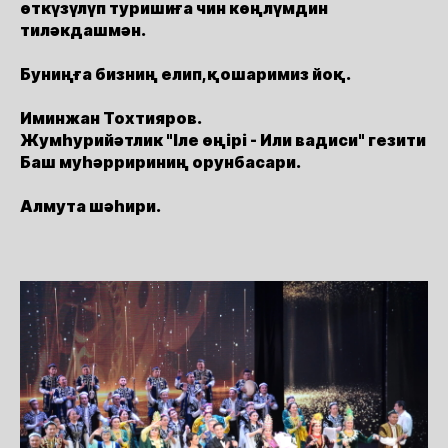
өткүзүлүп туришиға чин көңлүмдин
тиләкдашмән.
Буниңға бизниң елип,қошаримиз йоқ.
Иминжан Тохтияров.
Жумһурийәтлик "Іле өңірі - Или вадиси" гезити
Баш муһәрририниң орунбасари.
Алмута шәһири.