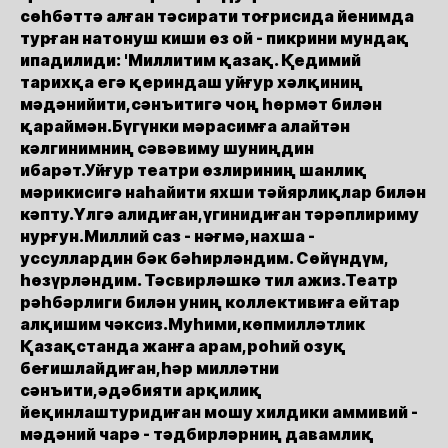
сөһбәттә алған тәсирати тоғрисида йенимда
турған натонуш киши өз ой - пикрини мундақ
ипадилиди: 'Миллитим қазақ. Қедимий
тарихқа егә қериндаш уйғур хәлқиниң
мәдәнийити,сәнъитигә чоң һөрмәт билән
қараймән.Бүгүнки мәрасимға алайтән
кәлгинимниң сәвәвиму шуниңдин
ибарәт.Уйғур театри өзлириниң шанлиқ
мәрикисигә наһайити яхши тәйярлиқлар билән
кәпту.Үлгә алидиған,үгинидиған тәрәплириму
нурғун.Миллий саз - нәғмә,нахша -
уссуллардин бәк бәһирләндим. Сөйүндүм,
һөзүрләндим. Тәсвирләшкә тил ажиз.Театр
рәһбәрлиги билән униң коллективиға ейтар
алқишим чәксиз.Муһими,көпмилләтлик
Қазақстанда жанға арам,роһий озуқ
беғишлайдиған,һәр милләтни
сәнъити,әдәбияти арқилиқ
йеқинлаштуридиған мошу хилдики аммивий -
мәдәний чарә - тәдбирләрниң давамлиқ