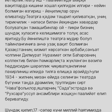
йетәрлик.Театр иш - паалийитидә ахирқи
вақитларда кишини хошал қилғидәк илгири - кейин
болмиған өзгириш - йеңилиқлар орун
еливатиду.Театрға қәдәм тәшрип қиливатқан, униң
тирикчилик - нәпәси билән йеқиндин хәвәрдар
болуватқан тамашибинлар ой - пикри бизниң
шундақ хуласигә келишимизгә толуқ асас
яритиду.Бу йөнилиштә театрға мудир болуп
тайинланғиниға анчә узақ вақит болмиған
Қазақстанниң хизмәт көрсәткән әрбаби,сәнъәт
чолпини Дилмурат Нурахмәт оғли Баһаровниң
коллектив билән һәмкарлиқта жүкләнгән вәзипә
һөддисидин шәрәплик чиқиватқанлиғини
пәхирлиниш илкидә тилға елишқа әрзийду.Һули
1934 - жилниң мизан ейида селинған театрда
бүгүнки таңда драмилиқ труппидин сирт
"Нава"фольклор,яшларниң "Сада"эстрада вә
"Рухсарә"уссул ансамблири жошқун паалийәт елип
бериватиду.
Шундақ қилип,17 -сәпәр күни миллий һаятимизда