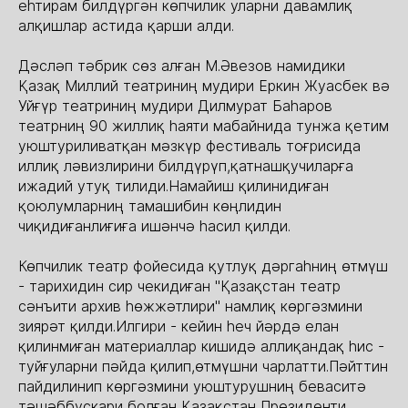
еһтирам билдүргән көпчилик уларни давамлиқ
алқишлар астида қарши алди.
Дәсләп тәбрик сөз алған М.Әвезов намидики
Қазақ Миллий театриниң мудири Еркин Жуасбек вә
Уйғүр театриниң мудири Дилмурат Баһаров
театрниң 90 жиллиқ һаяти мабайнида тунжа қетим
уюштуриливатқан мәзкүр фестиваль тоғрисида
иллиқ ләвизлирини билдүрүп,қатнашқучиларға
ижадий утуқ тилиди.Намайиш қилинидиған
қоюлумларниң тамашибин көңлидин
чиқидиғанлиғиға ишәнчә һасил қилди.
Көпчилик театр фойесида қутлуқ дәргаһниң өтмүш
- тарихидин сир чекидиған "Қазақстан театр
сәнъити архив һөжжәтлири" намлиқ көргәзмини
зиярәт қилди.Илгири - кейин һеч йәрдә елан
қилинмиған материаллар кишидә аллиқандақ һис -
туйғуларни пәйда қилип,өтмүшни чарлатти.Пәйттин
пайдилинип көргәзмини уюштурушниң беваситә
тәшәббускари болған Қазақстан Президенти