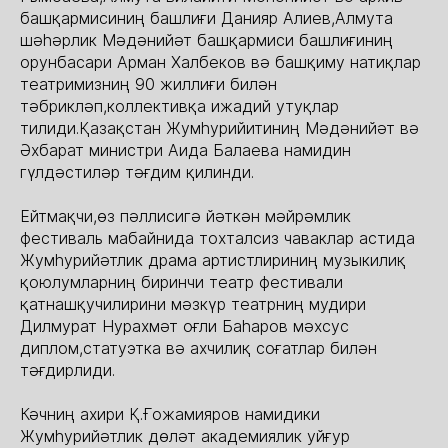
башқармисиниң башлиғи Данияр Алиев,Алмута
шәһәрлик Мәдәнийәт башқармиси башлиғиниң
орунбасари Арман Халбеков вә башқиму натиқлар
театримизниң 90 жиллиғи билән
тәбрикләп,коллективқа ижадий утуқлар
тилиди.Қазақстан Жумһурийитиниң Мәдәнийәт вә
Әхбарат министри Аида Балаева намидин
гүлдәстиләр тәғдим қилинди.
Ейтмақчи,өз пәллисигә йәткән мәйрәмлик
фестиваль мабайнида тохталсиз чаваклар астида
Жумһурийәтлик драма артистлириниң музыкилиқ
қоюлумларниң биринчи театр фестивали
қатнашқучилирини мәзкүр театрниң мудири
Дилмурат Нурахмәт оғли Баһаров мәхсус
диплом,статуэтка вә ахчилиқ соғатлар билән
тәғдирлиди.
Кәчниң ахири Қ.Ғожамияров намидики
Жумһурийәтлик дөләт академиялик уйғур