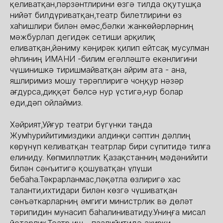
қеливатқан,пәрзәнтлирини өзгә тилда оқутушқа
нийәт билдүриватқан,театр билетлирини өз
хаһишлири билән әмәс,бәлки жанкөйәрләрниң
мәжбурлап дегидәк сетиши арқилиқ
еливатқан,йәниму кәңирәк қилип ейтсақ мусулман
әһлиниң ИМАНИ -билим егәлләштә екәнлигини
чүшинишкә тиришмайватқан айрим ата - ана,
яшлиримиз мошу тәрәплиригә чоңқур нәзәр
ағдурса,диққәт бөлсә нур үстигә,нур болар
еди,дәп ойлаймиз.
Хәйрият,Уйғур театри бүгүнки таңда
Жумһурийитимиздики алдинқи сәптин дәллиң
көрүнүп келиватқан театрлар бири сүпитидә тилға
елиниду. Көпмилләтлик Қазақстанниң мәдәнийити
билән сәнъитигә қошуватқан үлүши
бебаһа.Тәкрарланмас,пәқәтла өзлиригә хас
таланти,ихтидари билән көзгә чүшиватқан
сәнъәткарларниң әмгиги министрлик вә дөләт
тәрипидин мунасип баһалиниватиду.Униңға мисал