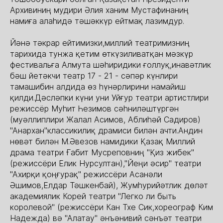
Архивиниң мудири Әлия ханим Мустафинаниң
намиға алаһидә тәшәккүр ейтмақ лазимдур.
Йәнә тәкрар ейтимизки,миллий театримизниң
тарихида тунжа қетим өткүзиливатқан мәзкүр
фестивальға Алмута шәһиридики ғоллуқ,инавәтлик
бәш йетәкчи театр 17 - 21 - сәпәр күнлири
тамашибин алдида өз һүнәрлирини намайиш
қилди.Дәсләпки күни уни Уйғур театри артистлири
режиссёр Муһит Һезимов сәһниләштүргән
(муәллиплири Жалал Асимов, Аблиһәй Садиров)
"Анархан"классикилиқ драмиси билән ачти.Андин
нөвәт билән М.Әвезов намидики Қазақ Миллий
драма театри Ғабит Мусреповниң "Қиз жибек"
(режиссёри Елик Нурсултан),"Йеңи әсир" театри
"Ахирқи қоңғурақ" режиссёри Асанәли
Әшимов,Елдар Тәшкенбай), Жумһурийәтлик дөләт
академиялик Корей театри "Легко ли быть
королевой" (режиссёри Кан Тхе Сик,хореограф Ким
Надежда) вә "Алатау" әнъәнивий сәнъәт театри