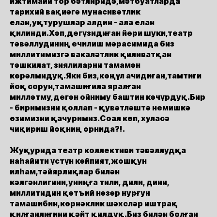
ижтимаий тор бәтлиридә,мәтбуатларда
тарихий вақиәгә мунасивәтлик
елан,уқтурушлар алдин - ала елан
қилинди.Хәп,дегүзидиған йери шуки,театр
тәвәллудиниң ечилиш мәрасимида биз
миллитимизгә вакаләтлик қиливатқан
тәшкилат, зиялиларни тамамән
көрәлмидуқ.Яки биз,көңүл ачидиған,тамтиғи
йоқ сорун,тамашиғила яралған
милләтму,дегән ойниму баштин кәчүрдуқ.Бир
- биримизни қоллап - қувәтләштә немишкә
өзимизни қачуримиз.Соал көп, хуласә
чиқириш йоқниң орнида?!.
Жуқурида театр коллективи тәвәллудқа
наһайити үстүн кәйпият,жошқун
илһам,тәйярлиқлар билән
кәлгәнлигини,униңға тили, дили, дини,
миллитидин қәтъий нәзәр нурғун
тамашибин,көрнәклик шәхсләр иштрақ
қилғанлиғини қәйт қилдуқ.Биз билән болған