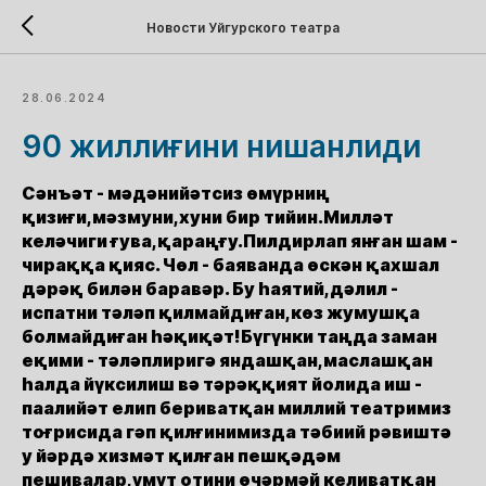
Новости Уйгурского театра
28.06.2024
90 жиллиғини нишанлиди
Сәнъәт - мәдәнийәтсиз өмүрниң
қизиғи,мәзмуни,хуни бир тийин.Милләт
келәчиги ғува,қараңғу.Пилдирлап янған шам -
чираққа қияс. Чөл - баяванда өскән қахшал
дәрәқ билән баравәр. Бу һаятий,дәлил -
испатни тәләп қилмайдиған,көз жумушқа
болмайдиған һәқиқәт!Бүгүнки таңда заман
еқими - тәләплиригә яндашқан,маслашқан
һалда йүксилиш вә тәрәққият йолида иш -
паалийәт елип бериватқан миллий театримиз
тоғрисида гәп қилғинимизда тәбиий рәвиштә
у йәрдә хизмәт қилған пешқәдәм
пешивалар,үмүт отини өчәрмәй келиватқан