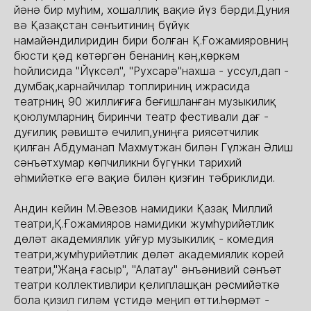
йәнә бир муһим, хошаллиқ вақиә йүз бәрди.Дуния
вә Қазақстан сәнъитиниң бүйүк
намайәндилиридин бири болған Қ.Ғожамияровниң
бюсти қәд көтәргән бенаниң кәң,көркәм
һойлисида "Йүксәл", "Рухсарә"нахша - уссул,дап -
думбақ,карнайчилар топлириниң ижрасида
театрниң 90 жиллиғиға беғишланған музыкилиқ
қоюлумларниң биринчи театр фестивали дағ -
дуғилиқ рәвиштә ечилип,униңға риясәтчилик
қилған Абдуманап Махмутжан билән Гүлжан Әлиш
сәнъәтхумар көпчиликни бүгүнки тарихий
әһмийәткә егә вақиә билән қизғин тәбриклиди.
Андин кейин М.Әвезов намидики Қазақ Миллий
театри,Қ.Ғожамияров намидики жумһурийәтлик
дөләт академиялик уйғур музыкилиқ - комедия
театри,жумһурийәтлик дөләт академиялик корей
театри,"Жаңа ғасыр", "Алатау" әнъәнивий сәнъәт
театри коллективлири қелиплашқан рәсмийәткә
бола қизил гиләм үстидә меңип өтти.Һөрмәт -