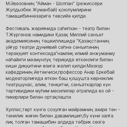
М.Әвезовниң "Айман - Шолпан" (режиссёри
Жулдызбек Жуманбай) қоюлумлирини
тамашибиннәзәригә тәвсийә қилди.
Фестиваль жәриянида саһипхан - театр билән
Т.Жүргенов намидики Қазақ Миллий сәнъәт
академиясиниң тәшкиллишидә "Қазақстанниң
уйғур театри дуниявий сәһнә сәнъитиниң
тәрәққият контексида"намлиқ илмий әнжуманму
наһайити мәзмунлуқ териқидә өткәнлиги билән
киши диққитини өзигә жәлип қилди.Мәзкүр
кафедриниң йетәкчиси,профессор Анар Еркебай
модеаторлиғида өткән баш қошушта көрнәклик
театршунас, алим, тәнқитчи, сәнъәткарлар күн
тәртивидики муһим мәсилиләр әтрапида өз ой -
пикирлири билән ортақлашти.
Хулләс,төрт күнгә созулған мәйрәмниң ахири тән -
тәнилик жиғин билән давамлишип,бу күни залға
лиқ толған тамашибин алдида тәбрик сөзгә