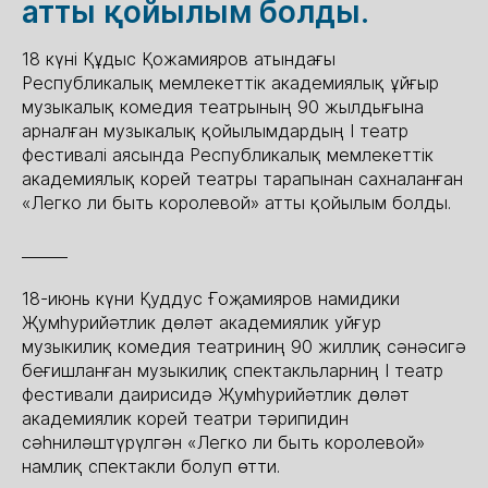
атты қойылым болды.
18 күні Құдыс Қожамияров атындағы
Республикалық мемлекеттік академиялық ұйғыр
музыкалық комедия театрының 90 жылдығына
арналған музыкалық қойылымдардың I театр
фестивалі аясында Республикалық мемлекеттік
академиялық корей театры тарапынан сахналанған
«Легко ли быть королевой» атты қойылым болды.
______
18-июнь күни Қуддус Ғоҗамияров намидики
Җумһурийәтлик дөләт академиялик уйғур
музыкилиқ комедия театриниң 90 жиллиқ сәнәсигә
беғишланған музыкилиқ спектакльларниң І театр
фестивали даирисидә Җумһурийәтлик дөләт
академиялик корей театри тәрипидин
сәһниләштүрүлгән «Легко ли быть королевой»
намлиқ спектакли болуп өтти.