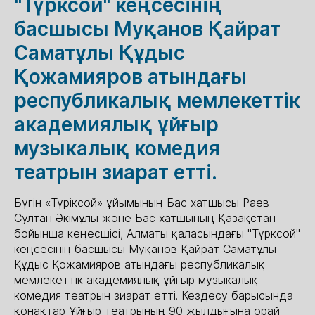
"Түрксой" кеңсесінің
басшысы Муқанов Қайрат
Саматұлы Құдыс
Қожамияров атындағы
республикалық мемлекеттік
академиялық ұйғыр
музыкалық комедия
театрын зиарат етті.
Бүгін «Түріксой» ұйымының Бас хатшысы Раев
Султан Әкімұлы және Бас хатшының Қазақстан
бойынша кеңесшісі, Алматы қаласындағы "Түрксой"
кеңсесінің басшысы Муқанов Қайрат Саматұлы
Құдыс Қожамияров атындағы республикалық
мемлекеттік академиялық ұйғыр музыкалық
комедия театрын зиарат етті. Кездесу барысында
қонақтар Ұйғыр театрының 90 жылдығына орай