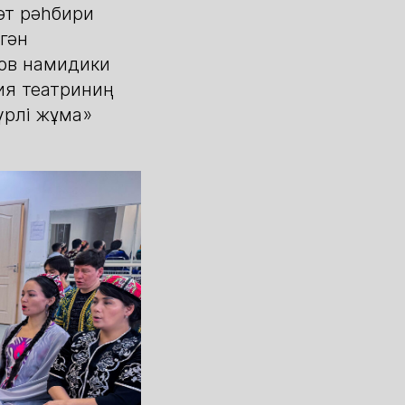
әт рәһбири
гән
ов намидики
ия театриниң
үрлі жұма»