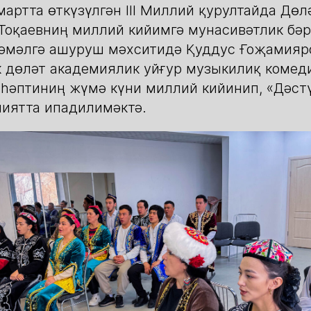
мартта өткүзүлгән III Миллий қурултайда Дөл
оқаевниң миллий кийимгә мунасивәтлик бәр
әмәлгә ашуруш мәхситидә Қуддус Ғоҗамияр
 дөләт академиялик уйғур музыкилиқ комед
һәптиниң жүмә күни миллий кийинип, «Дәст
иятта ипадилимәктә.