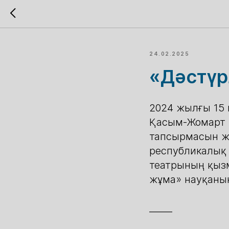
24.02.2025
«Дәстүр
2024 жылғы 15 
Қасым-Жомарт К
тапсырмасын ж
республикалық
театрының қызм
жұма» науқанын
_____