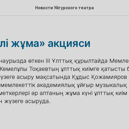
Новости Уйгурского театра
лі жұма» акцияси
наурызда өткен ІІІ Ұлттық құрылтайда Мемл
емелұлы Тоқаевтың ұлттық киімге қатысты 
үзеге асыру мақсатында Құдыс Қожамияров
 мемлекеттік академиялық ұйғыр музыкалық
еткерлері әр аптаның жұма күні ұлттық киім 
 жүзеге асыруда.