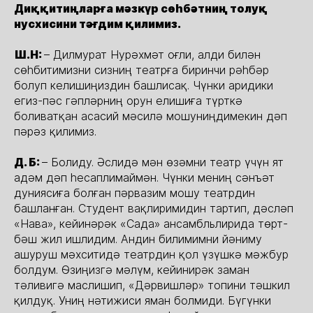
Диққитиңларға мәзкүр сөһбәтниң толуқ
нусхисини тәғдим қилимиз.
Ш.Н:
– Дилмурат Нурәхмәт оғли, алди билән
сөһбитимизни сизниң театрға биринчи рәһбәр
болуп келишиңиздин башлисақ. Чүнки аридики
егиз-пәс гәпләрниң орун елишиға түрткә
боливатқан асасий мәсилә мошуниңдимекин дәп
пәрәз қилимиз.
Д. Б:
– Болиду. Әслидә мән өзәмни театр үчүн ят
адәм дәп һесаплимаймән. Чүнки мениң сәнъәт
дуниясиға болған пәрвазим мошу театрдин
башланған. Студент вақлиримидин тартип, дәсләп
«Нава», кейинәрәк «Сада» ансамбльлирида төрт-
бәш жил ишлидим. Андин билимимни йәниму
ашуруш мәхситидә театрдин қол үзүшкә мәжбур
болдум. Өзиңизгә мәлүм, кейинирәк заман
тәливигә маслишип, «Дәрвишләр» топини тәшкил
қилдуқ. Униң нәтижиси яман болмиди. Бүгүнки