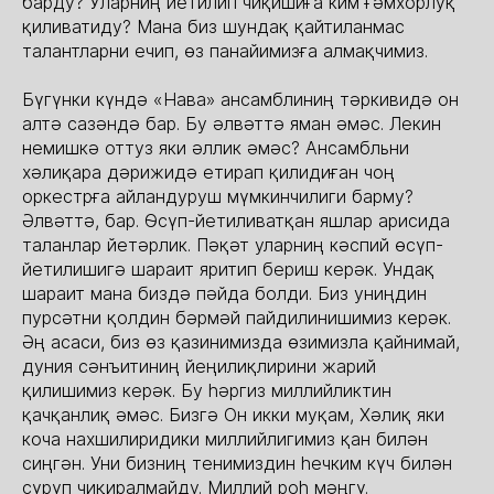
барду? Уларниң йетилип чиқишиға ким ғәмхорлуқ
қиливатиду? Мана биз шундақ қайтиланмас
талантларни ечип, өз панайимизға алмақчимиз.
Бүгүнки күндә «Нава» ансамблиниң тәркивидә он
алтә сазәндә бар. Бу әлвәттә яман әмәс. Лекин
немишкә оттуз яки әллик әмәс? Ансамбльни
хәлиқара дәрижидә етирап қилидиған чоң
оркестрға айландуруш мүмкинчилиги барму?
Әлвәттә, бар. Өсүп-йетиливатқан яшлар арисида
таланлар йетәрлик. Пәқәт уларниң кәспий өсүп-
йетилишигә шараит яритип бериш керәк. Ундақ
шараит мана биздә пәйда болди. Биз униңдин
пурсәтни қолдин бәрмәй пайдилинишимиз керәк.
Әң асаси, биз өз қазинимизда өзимизла қайнимай,
дуния сәнъитиниң йеңилиқлирини жарий
қилишимиз керәк. Бу һәргиз миллийликтин
қачқанлиқ әмәс. Бизгә Он икки муқам, Хәлиқ яки
коча нахшилиридики миллийлигимиз қан билән
сиңгән. Уни бизниң тенимиздин һечким күч билән
сүрүп чиқиралмайду. Миллий роһ мәңгү.