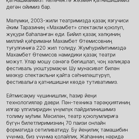
дегән ойимиз бар.
Мәлүмки, 2003-жили театримизда қазақ язғучиси
Әким Таразиниң «Махамбет» спектакли қоюлуп,
жуқури баһаланған еди. Бийил қазақ хәлқиниң
миллий қәһримани Махамбет Өтемисовниң
туғулғиниға 220 жил толиду. Жумһурийитимиздә
Махамбет Өтемисов намидики қазақ театри
можут. Улар мошу сәнәгә беғишлап, чоң хәлиқара
фестиваль уюштурмақчи. Шу мунасивәт билән
мәзкүр спектакльни қайта сәһниләштүрүп,
фестивальға қатнишишни көздә тутиватимиз.
Ейтмисақму чүшинишлик, һазир йеңи
технологияләр дәври. Пән-техника тәрәққиятиниң
илғар үлгилиридин үнүмлүк пайдилинишимиз
толиму муһим. Мәсилән, театр қоюлумлириға
бүгүн билетлиримизниң 70 паизи онлайн
форматида сетиливатиду. Бу йеңилиқ тамашибин
үчүнма, биз үчүнма қолайлиқ. Жаһанниң нәридә