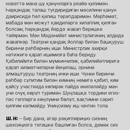
новәттә мана шу қанунларға реайә қилимән.
Һәрқандақ талаш туғдиридиған мәсилини қанун
даирисидә һәл қилиш тәрәпдаримән. Мәрһәмәт,
мабада мән можут қаидиләргә хилаплиқ қилған
болсам, һәрқандақ йәрдә жавап беришкә
тәйярмән. Мән Мәдәнийәт министрлигиниң алдида
жавапкәр. Театрни қандақ йоллар билән башқуруш
биринчи рәһбәрниң иши. Министрлик ахирқи
нәтижигә қарап ишимизға баһа бериду.
Қабилийити билән мүмкинчилик, қабилийәтлиригә
қарап хизмәтчиләрни йеңилаш, орнини
алмаштуруш театрниң ички иши. Чүнки биринчи
рәһбәр сүпитим билән кимниң немигә қабил, ким
қайсу участкида көпирәк пайда әкиләләйду мән
уни очуқ көрүп туримән. Шуңлашқа тордики егиз-
пәс гәпләргә көңлүмни бөлүп, вақтимни сәрип
қилғим кәлмәйду. Униңсизму иш чачтин тола.
Ш. Н:
– Бир дана, әгәр рәқиплириңиз сизниң
шәхсиңизгә тегишкә башлиған болса, демәк сиз