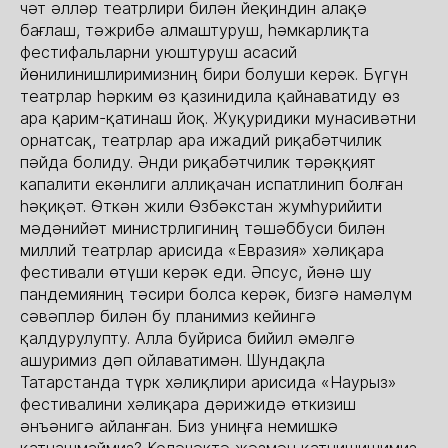
чәт әлләр театрлири билән йеқиндин алақә
бағлаш, тәжрибә алмаштуруш, һәмкарлиқта
фестифальларни уюштуруш асасий
йөнилинишлиримизниң бири болуши керәк. Бүгүн
театрлар һәрким өз қазинидила қайнаватиду өз
ара қарим-қатинаш йоқ. Жуқуридики мунасивәтни
орнатсақ, театрлар ара ижадий риқабәтчилик
пәйда болиду. Әнди риқабәтчилик тәрәққият
капалити екәнлиги аллиқачан испатлинип болған
һәқиқәт. Өткән жили Өзбәкстан жумһурийити
мәдәнийәт министрлигиниң тәшәббуси билән
миллий театрлар арисида «Евразия» хәлиқара
фестивали өтүши керәк еди. Әпсус, йәнә шу
пандемияниң тәсири болса керәк, бизгә намәлүм
сәвәпләр билән бу планимиз кейингә
қалдурулупту. Алла буйриса бийил әмәлгә
ашуримиз дәп ойлаватимән. Шундақла
Татарстанда түрк хәлиқлири арисида «Наурыз»
фестивалини хәлиқара дәрижидә өткизиш
әнъәнигә айланған. Биз униңға немишкә
қатнашмаймиз? Келәчәктә жәзмән қатнишишимиз