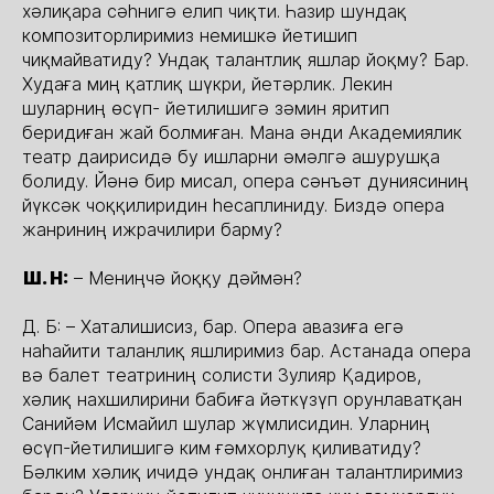
хәлиқара сәһнигә елип чиқти. Һазир шундақ
композиторлиримиз немишкә йетишип
чиқмайватиду? Ундақ талантлиқ яшлар йоқму? Бар.
Худаға миң қатлиқ шүкри, йетәрлик. Лекин
шуларниң өсүп- йетилишигә зәмин яритип
беридиған жай болмиған. Мана әнди Академиялик
театр даирисидә бу ишларни әмәлгә ашурушқа
болиду. Йәнә бир мисал, опера сәнъәт дуниясиниң
йүксәк чоққилиридин һесаплиниду. Биздә опера
жанриниң ижрачилири барму?
Ш. Н:
– Мениңчә йоққу дәймән?
Д. Б: – Хаталишисиз, бар. Опера авазиға егә
наһайити таланлиқ яшлиримиз бар. Астанада опера
вә балет театриниң солисти Зулияр Қадиров,
хәлиқ нахшилирини бабиға йәткүзүп орунлаватқан
Санийәм Исмайил шулар жүмлисидин. Уларниң
өсүп-йетилишигә ким ғәмхорлуқ қиливатиду?
Бәлким хәлиқ ичидә ундақ онлиған талантлиримиз