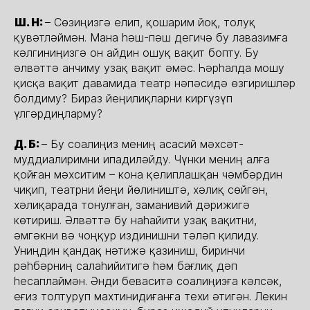
Ш. Н:
– Сөзиңизгә елип, қошарим йоқ, толуқ
қувәтләймән. Мана һәш-пәш дегичә бу лавазимға
кәлгиниңизгә он айдин ошуқ вақит бопту. Бу
әлвәттә анчиму узақ вақит әмәс. Һәрһалда мошу
қисқа вақит давамида театр нәпәсидә өзгиришләр
болдиму? Бираз йеңилиқларни киргүзүп
үлгәрдиңларму?
Д. Б:
– Бу соалиңиз мениң асасий мәхсәт-
муддиалиримни ипадиләйду. Чүнки мениң алға
қойған мәхситим – кона қелиплашқан чәмбәрдин
чиқип, театрни йеңи йөлиништә, хәлиқ сөйгән,
хәлиқарада тонулған, заманивий дәрижигә
көтириш. Әлвәттә бу наһайити узақ вақитни,
әмгәкни вә чоңқур издинишни тәләп қилиду.
Униңдин қандақ нәтижә қазиниш, биринчи
рәһбәрниң салаһийитигә һәм бағлиқ дәп
һесаплаймән. Әнди беваситә соалиңизға кәлсәк,
еғиз толтуруп махтинидиғанға техи әтигән. Лекин