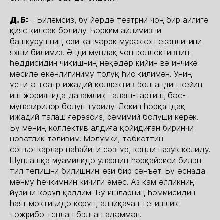
Д. Б:
– Биләмсиз, бу йәрдә театрни чоң бир аилигә
қияс қилсақ болиду. Һәрким аилимизни
башқурушниң өзи қанчәрәк мурәккәп екәнлигини
яхши билимиз. Әнди мундақ чоң коллективниң
һөддисидин чиқишниң нәқәдәр қийин вә инчикә
мәсилә екәнлигиниму толуқ һис қилимән. Униң
үстигә театр ижадий коллектив болғандин кейин
иш жәриянида давамлиқ талаш-тартиш, бәс-
муназириләр болуп туриду. Лекин һәрқандақ
ижадий талаш ғәрәзсиз, сәмимий болуши керәк.
Бу мениң коллектив алдиға қойидиған биринчи
новәтлик тәливим. Мәлүмки, тәбиәттин
сәнъәткарлар наһайити сәзгүр, көңли назук келиду.
Шуңлашқа муамилидә уларниң һәрқайсиси билән
тил тепишни билишниң өзи бир сәнъәт. Бу әснада
мәнму һечкимниң кичиги әмәс. Аз кам әлликниң
йүзини көрүп қалдим. Бу ишларниң һәммисидин
һаят мәктивидә көрүп, аллиқачан тегишлик
тәжрибә топлап болған адәммән.