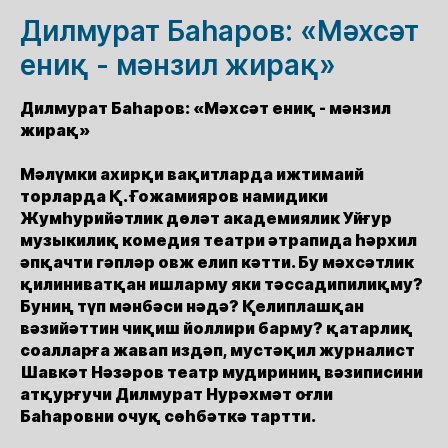
Дилмурат Баһаров: «Мәхсәт
ениқ - мәнзил жирақ»
Дилмурат Баһаров: «Мәхсәт ениқ - мәнзил
жирақ»
Мәлүмки ахирқи вақитларда ижтимаий
торларда Қ. Ғожамияров намидики
Жумһурийәтлик дөләт академиялик Уйғур
музыкилиқ комедия театри әтрапида һәрхил
әпқачти гәпләр овж елип кәтти. Бу мәхсәтлик
қилиниватқан ишларму яки тәссадипилиқму?
Буниң түп мәнбәси нәдә? Қелиплашқан
вәзийәттин чиқиш йоллири барму? қатарлиқ
соалларға жавап издәп, мустәқил журналист
Шавкәт Нәзәров театр мудириниң вәзиписини
атқурғучи Дилмурат Нурәхмәт оғли
Баһаровни очуқ сөһбәткә тартти.