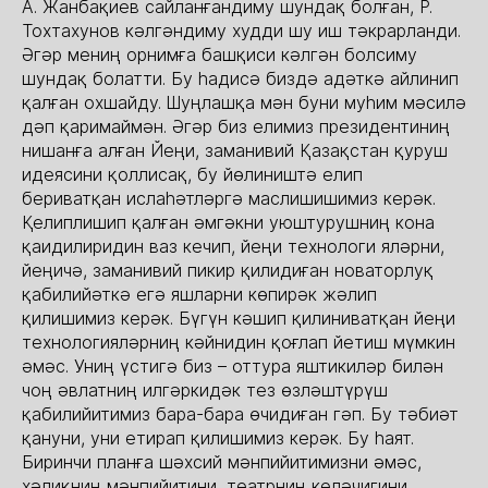
А. Жанбақиев сайланғандиму шундақ болған, Р.
Тохтахунов кәлгәндиму худди шу иш тәкрарланди.
Әгәр мениң орнимға башқиси кәлгән болсиму
шундақ болатти. Бу һадисә биздә адәткә айлинип
қалған охшайду. Шуңлашқа мән буни муһим мәсилә
дәп қаримаймән. Әгәр биз елимиз президентиниң
нишанға алған Йеңи, заманивий Қазақстан қуруш
идеясини қоллисақ, бу йөлиништә елип
бериватқан ислаһәтләргә маслишишимиз керәк.
Қелиплишип қалған әмгәкни уюштурушниң кона
қаидилиридин ваз кечип, йеңи технологи яләрни,
йеңичә, заманивий пикир қилидиған новаторлуқ
қабилийәткә егә яшларни көпирәк жәлип
қилишимиз керәк. Бүгүн кәшип қилиниватқан йеңи
технологияләрниң кәйнидин қоғлап йетиш мүмкин
әмәс. Униң үстигә биз – оттура яштикиләр билән
чоң әвлатниң илгәркидәк тез өзләштүрүш
қабилийитимиз бара-бара өчидиған гәп. Бу тәбиәт
қануни, уни етирап қилишимиз керәк. Бу һаят.
Биринчи планға шәхсий мәнпийитимизни әмәс,
хәлиқниң мәнпийитини, театрниң келәчигини