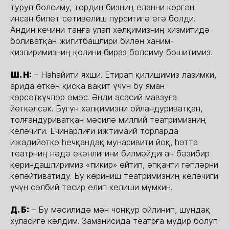
туруп болсиму, тордин бизниң еланни көргән
инсан билет сетивелиш пурситигә егә болди.
Андин кечини таңға улап хәлқимизниң хизмитидә
боливатқан жигитбашлири билән ханим-
қизлиримизниң қолини бираз болсиму бошитимиз.
Ш. Н:
– Наһайити яхши. Етирап қилишимиз лазимки,
арида өткән қисқа вақит үчүн бу яман
көрсәткүчләр әмәс. Әнди асасий мавзуға
йөткәлсәк. Бүгүн хәлқимизни ойландуриватқан,
толғандуриватқан мәсилә миллий театримизниң
келәчиги. Ечинарлиғи ижтимаий торларда
ижадийәткә һечқандақ мунасивити йоқ, һәтта
театрниң нәдә екәнлигини билмәйдиған бәзибир
қериндашлиримиз «пикир» ейтип, әпқачти гәпләрни
көпәйтиватиду. Бу көриниш театримизниң келәчиги
үчүн сәлбий тәсир елип келиши мүмкин.
Д. Б:
– Бу мәсилидә мән чоңқур ойлинип, шундақ
хуласигә кәлдим. Заманисида театрға мудир болуп