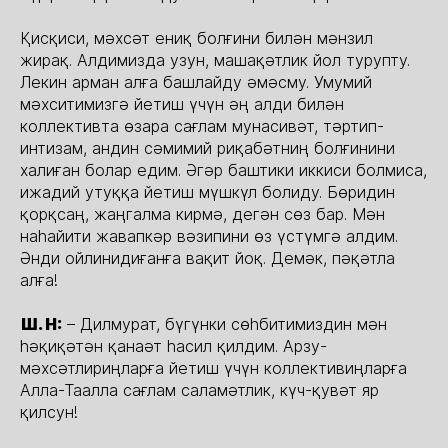
Қисқиси, мәхсәт ениқ болғини билән мәнзил
жирақ. Алдимизда узун, машақәтлик йол турупту.
Лекин арман алға башлайду әмәсму. Умумий
мәхситимизгә йетиш үчүн әң алди билән
коллективта өзара сағлам мунасивәт, тәртип-
интизам, андин сәмимий риқабәтниң болғинини
халиған болар едим. Әгәр баштики иккиси болмиса,
ижадий утуққа йетиш мүшкүл болиду. Бөридин
қорқсаң, жаңгалма кирмә, дегән сөз бар. Мән
наһайити жавапкәр вәзипини өз үстүмгә алдим.
Әнди ойлинидиғанға вақит йоқ. Демәк, пәқәтла
алға!
Ш. Н:
– Дилмурат, бүгүнки сөһбитимиздин мән
һәқиқәтән қанаәт һасил қилдим. Арзу-
мәхсәтлириңларға йетиш үчүн коллективиңларға
Алла-Таалла сағлам саламәтлик, күч-қувәт яр
қилсун!