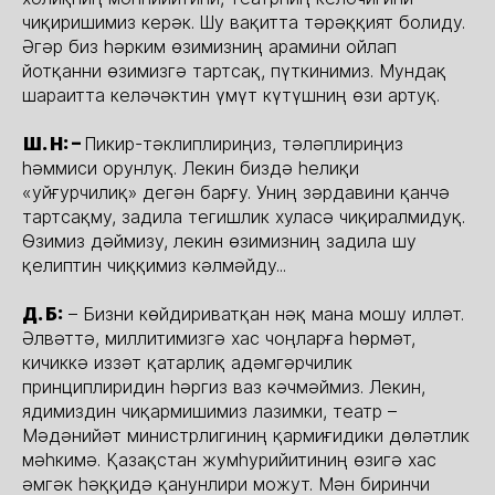
чиқиришимиз керәк. Шу вақитта тәрәққият болиду.
Әгәр биз һәрким өзимизниң арамини ойлап
йотқанни өзимизгә тартсақ, пүткинимиз. Мундақ
шараитта келәчәктин үмүт күтүшниң өзи артуқ.
Ш. Н: –
Пикир-тәклиплириңиз, тәләплириңиз
һәммиси орунлуқ. Лекин биздә һелиқи
«уйғурчилиқ» дегән барғу. Униң зәрдавини қанчә
тартсақму, задила тегишлик хуласә чиқиралмидуқ.
Өзимиз дәймизу, лекин өзимизниң задила шу
қелиптин чиққимиз кәлмәйду...
Д. Б:
– Бизни көйдириватқан нәқ мана мошу илләт.
Әлвәттә, миллитимизгә хас чоңларға һөрмәт,
кичиккә иззәт қатарлиқ адәмгәрчилик
принциплиридин һәргиз ваз кәчмәймиз. Лекин,
ядимиздин чиқармишимиз лазимки, театр –
Мәдәнийәт министрлигиниң қармиғидики дөләтлик
мәһкимә. Қазақстан жумһурийитиниң өзигә хас
әмгәк һәққидә қанунлири можут. Мән биринчи