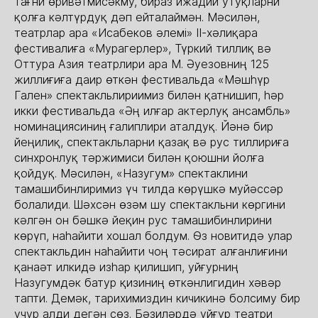
тағни өривәтмисәкму, бираз ижадий утуқларни
қолға кәлтүрдуқ дәп ейталаймән. Мәсилән,
театрлар ара «Исабеков әлемі» II-хәлиқара
фестивалиға «Мурагерлер», Түркий тиллиқ вә
Оттура Азия театрлири ара М. Әуезовниң 125
жиллиғиға даир өткән фестивальда «Мәшһүр
Гален» спектакльлириимиз билән қатнишип, һәр
икки фестивальда «Әң илғар актерлуқ ансамбль»
номинациясиниң ғалиплири аталдуқ. Йәнә бир
йеңилиқ, спектакльларни қазақ вә рус тиллириға
синхронлуқ тәржимиси билән қоюшни йолға
қойдуқ. Мәсилән, «Назугум» спектаклини
тамашибинлиримиз үч тилда көрүшкә муйәссәр
болалиди. Шәхсән өзәм шу спектакльни көргини
кәлгән он бәшкә йеқин рус тамашибинлирини
көрүп, наһайити хошал болдум. Өз новитидә улар
спектакльдин наһайити чоң тәсират алғанлиғини
қанаәт илкидә изһар қилишип, уйғурниң
Назугумдәк батур қизиниң өткәнлигидин хәвәр
тапти. Демәк, тарихимиздин кичикинә болсиму бир
учур алди дегән сөз. Бәзиләрдә уйғур театри