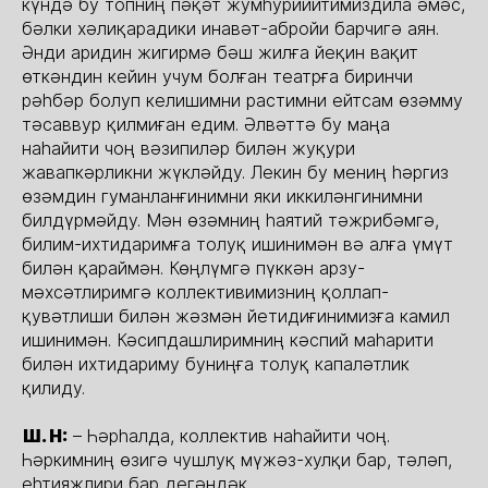
күндә бу топниң пәқәт жумһурийитимиздила әмәс,
бәлки хәлиқарадики инавәт-абройи барчигә аян.
Әнди аридин жигирмә бәш жилға йеқин вақит
өткәндин кейин учум болған театрға биринчи
рәһбәр болуп келишимни растимни ейтсам өзәмму
тәсаввур қилмиған едим. Әлвәттә бу маңа
наһайити чоң вәзипиләр билән жуқури
жавапкәрликни жүкләйду. Лекин бу мениң һәргиз
өзәмдин гуманланғинимни яки иккиләнгинимни
билдүрмәйду. Мән өзәмниң һаятий тәжрибәмгә,
билим-ихтидаримға толуқ ишинимән вә алға үмүт
билән қараймән. Көңлүмгә пүккән арзу-
мәхсәтлиримгә коллективимизниң қоллап-
қувәтлиши билән жәзмән йетидиғинимизға камил
ишинимән. Кәсипдашлиримниң кәспий маһарити
билән ихтидариму буниңға толуқ капаләтлик
қилиду.
Ш. Н:
– Һәрһалда, коллектив наһайити чоң.
Һәркимниң өзигә чушлуқ мүжәз-хулқи бар, тәләп,
еһтияжлири бар дегәндәк...