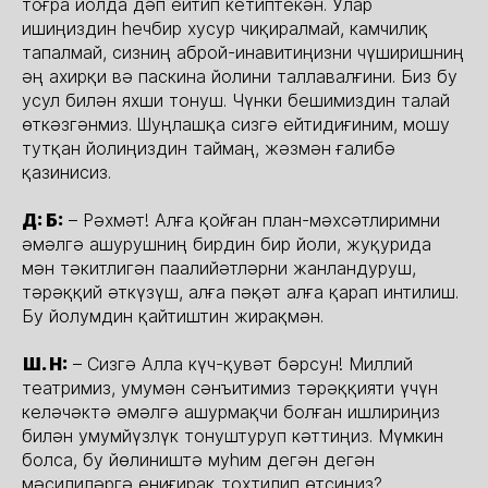
тоғра йолда дәп ейтип кетиптекән. Улар
ишиңиздин һечбир хусур чиқиралмай, камчилиқ
тапалмай, сизниң аброй-инавитиңизни чүширишниң
әң ахирқи вә паскина йолини таллавалғини. Биз бу
усул билән яхши тонуш. Чүнки бешимиздин талай
өткәзгәнмиз. Шуңлашқа сизгә ейтидиғиним, мошу
тутқан йолиңиздин таймаң, жәзмән ғалибә
қазинисиз.
Д: Б:
– Рәхмәт! Алға қойған план-мәхсәтлиримни
әмәлгә ашурушниң бирдин бир йоли, жуқурида
мән тәкитлигән паалийәтләрни жанландуруш,
тәрәққий әткүзүш, алға пәқәт алға қарап интилиш.
Бу йолумдин қайтиштин жирақмән.
Ш. Н:
– Сизгә Алла күч-қувәт бәрсун! Миллий
театримиз, умумән сәнъитимиз тәрәққияти үчүн
келәчәктә әмәлгә ашурмақчи болған ишлириңиз
билән умумйүзлүк тонуштуруп кәттиңиз. Мүмкин
болса, бу йөлиништә муһим дегән дегән
мәсилиләргә ениғирақ тохтилип өтсиңиз?