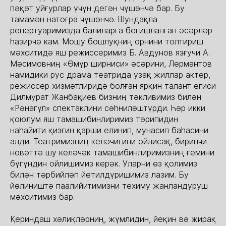
пәқәт уйғурлар үчүн дегән чүшәнчә бар. Бу
тамамән натоғра чүшәнчә. Шундақла
репертуаримизда балиларға беғишланған әсәрләр
һазирчә кам. Мошу бошлуқниң орнини толтириш
мәхситидә яш режиссеримиз Б. Авдунов язғучи А.
Мәсимовниң «Өмүр ширниси» әсәрини, Лермантов
намидики рус драма театрида узақ жиллар актер,
режиссер хизмәтлиридә болған ярқин талант егиси
Дилмурат Жанбақиев бизниң тәкливимиз билән
«Рәнагүл» спектаклини сәһниләштүрди. Һәр икки
қоюлум яш тамашибинлиримиз тәрипидин
наһайити қизғин қарши елинип, мунасип баһасини
алди. Театримизниң келәчигини ойлисақ, биринчи
новәттә шу келәчәк тамашибинлиримизниң ғемини
бүгүндин ойлишимиз керәк. Уларни өз қолимиз
билән тәрбийләп йетилдүришимиз лазим. Бу
йөлиништә паалийитимизни техиму жанландуруш
мәхситимиз бар.
Қериндаш хәлиқләрниң, жүмлидин, йеқин вә жирақ