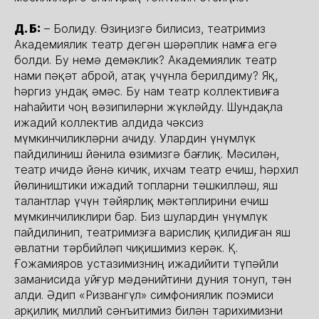
Д. Б:
– Болиду. Өзиңизгә билисиз, театримиз
Академиялик театр дегән шәрәплик намға егә
болди. Бу немә демәклик? Академиялик театр
нами пәқәт аброй, атақ үчүнла берилдиму? Яқ,
һәргиз ундақ әмәс. Бу нам театр коллективиға
наһайити чоң вәзипиләрни жүкләйду. Шундақла
ижадий коллектив алдида чәксиз
мүмкинчиликләрни ачиду. Улардин үнүмлүк
пайдилиниш йәнила өзимизгә бағлиқ. Мәсилән,
театр ичидә йәнә кичик, ихчам театр ечиш, һәрхил
йөлиништики ижадий топларни тәшкилләш, яш
талантлар үчүн тәйярлиқ мәктәплирини ечиш
мүмкинчиликлири бар. Биз шулардин үнүмлүк
пайдилинип, театримизға варислиқ қилидиған яш
әвлатни тәрбийләп чиқишимиз керәк. Қ.
Ғожамияров устазимизниң ижадийити түпәйли
заманисида уйғур мәдәнийтини дуния тонуп, тән
алди. Әдип «Ризвангүл» симфониялик поэмиси
арқилиқ миллий сәнъитимиз билән тарихимизни