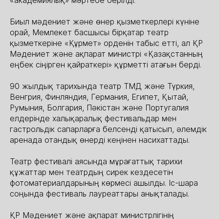
«академиялық» мәртебе берілді.
Биыл мәдениет және өнер қызметкерлері күніне
орай, Мемлекет басшысы бірқатар театр
қызметкеріне «Құрмет» орденін табыс етті, ал ҚР
Мәдениет және ақпарат министрі «Қазақстанның
еңбек сіңірген қайраткері» құрметті атағын берді.
90 жылдық тарихында театр ТМД және Түркия,
Венгрия, Финляндия, Германия, Египет, Қытай,
Румыния, Болгария, Пәкістан және Португалия
елдерінде халықаралық фестивальдар мен
гастрольдік сапарларға белсенді қатысып, әлемдік
аренада отандық өнерді кеңінен насихаттады.
Театр фестивалі аясында мұрағаттық тарихи
құжаттар мен театрдың сирек кездесетін
фотоматериалдарының көрмесі ашылды. Іс-шара
соңында фестиваль лауреаттары анықталады.
ҚР Мәдениет және ақпарат министрлігінің