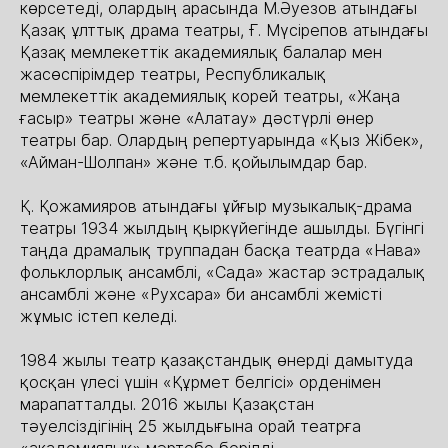
көрсетеді, олардың арасында М.Әуезов атындағы
Қазақ ұлттық драма театры, Ғ. Мүсірепов атындағы
Қазақ мемлекеттік академиялық балалар мен
жасөспірімдер театры, Республикалық
мемлекеттік академиялық корей театры, «Жаңа
ғасыр» театры және «Алатау» дәстүрлі өнер
театры бар. Олардың репертуарында «Қыз Жібек»,
«Айман-Шолпан» және т.б. қойылымдар бар.
Қ. Қожамияров атындағы ұйғыр музыкалық-драма
театры 1934 жылдың қыркүйегінде ашылды. Бүгінгі
таңда драмалық труппадан басқа театрда «Нава»
фольклорлық ансамблі, «Сада» жастар эстрадалық
ансамблі және «Рухсара» би ансамблі жемісті
жұмыс істеп келеді.
1984 жылы театр қазақстандық өнерді дамытуда
қосқан үлесі үшін «Құрмет белгісі» орденімен
марапатталды. 2016 жылы Қазақстан
тәуелсіздігінің 25 жылдығына орай театрға