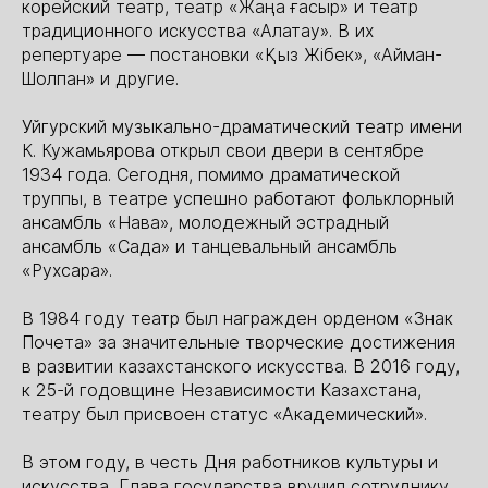
корейский театр, театр «Жаңа ғасыр» и театр
традиционного искусства «Алатау». В их
репертуаре — постановки «Қыз Жібек», «Айман-
Шолпан» и другие.
Уйгурский музыкально-драматический театр имени
К. Кужамьярова открыл свои двери в сентябре
1934 года. Сегодня, помимо драматической
труппы, в театре успешно работают фольклорный
ансамбль «Нава», молодежный эстрадный
ансамбль «Сада» и танцевальный ансамбль
«Рухсара».
В 1984 году театр был награжден орденом «Знак
Почета» за значительные творческие достижения
в развитии казахстанского искусства. В 2016 году,
к 25-й годовщине Независимости Казахстана,
театру был присвоен статус «Академический».
В этом году, в честь Дня работников культуры и
искусства, Глава государства вручил сотруднику