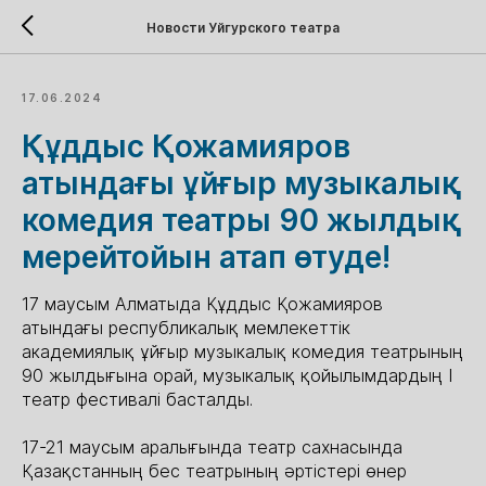
Новости Уйгурского театра
17.06.2024
Құддыс Қожамияров
атындағы ұйғыр музыкалық
комедия театры 90 жылдық
мерейтойын атап өтуде!
17 маусым Алматыда Құддыс Қожамияров
атындағы республикалық мемлекеттік
академиялық ұйғыр музыкалық комедия театрының
90 жылдығына орай, музыкалық қойылымдардың І
театр фестивалі басталды.
17-21 маусым аралығында театр сахнасында
Қазақстанның бес театрының әртістері өнер