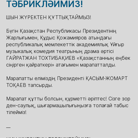
ТӘБРИКЛӘЙМИЗ!
ШЫН ЖҮРЕКТЕН ҚҰТТЫҚТАЙМЫЗ!
Бүгін Қазақстан Республикасы Президентінің
Жарлығымен, Құдыс Қожамияров атындағы
республикалық мемлекеттік академиялық Ұйғыр
музыкалық комедия театрының драма әртісі
ГАЙРАТЖАН ТОХТИБАҚИЕВ «Қазақстанның еңбек
сіңірген қайраткері» атағымен марапатталды.
Марапатты еліміздің Президенті ҚАСЫМ-ЖОМАРТ
ТОҚАЕВ тапсырды.
Марапат құтты болсын, құрметті әріптес! Сізге зор
ден-саулық, шығармашылығыңызға толағай табыс
тілейміз!
__