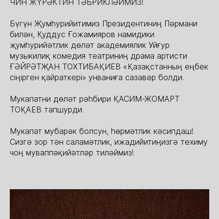
ЧИН ЖҮРӘКТИН ТӘБРИКЛӘЙМИЗ!
Бүгүн Җумһурийитимиз Президентиниң Пәрмани
билән, Қуддус Ғожамияров намидики
җумһурийәтлик дөләт академиялик Уйғур
музыкилиқ комедия театриниң драма артисти
ҒӘЙРӘТҖАН ТОХТИБАҚИЕВ «Қазақстанның еңбек
сіңірген қайраткері» унваниға сазавәр болди.
Мукапатни дөләт рәһбири ҚАСИМ-ЖОМАРТ
ТОҚАЕВ тапшурди.
Мукапат мубарәк болсун, һөрмәтлик кәсипдаш!
Сизгә зор тән саламәтлик, ижадийитиңизгә техиму
чоң муваппәқийәтләр тиләймиз!