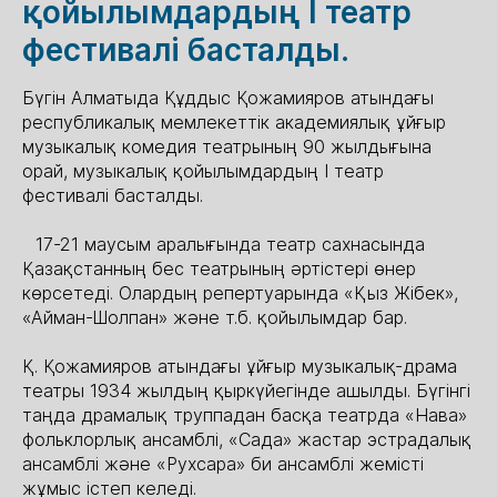
қойылымдардың І театр
фестивалі басталды.
Бүгін Алматыда Құддыс Қожамияров атындағы
республикалық мемлекеттік академиялық ұйғыр
музыкалық комедия театрының 90 жылдығына
орай, музыкалық қойылымдардың І театр
фестивалі басталды.
⠀17-21 маусым аралығында театр сахнасында
Қазақстанның бес театрының әртістері өнер
көрсетеді. Олардың репертуарында «Қыз Жібек»,
«Айман-Шолпан» және т.б. қойылымдар бар.
Қ. Қожамияров атындағы ұйғыр музыкалық-драма
театры 1934 жылдың қыркүйегінде ашылды. Бүгінгі
таңда драмалық труппадан басқа театрда «Нава»
фольклорлық ансамблі, «Сада» жастар эстрадалық
ансамблі және «Рухсара» би ансамблі жемісті
жұмыс істеп келеді.