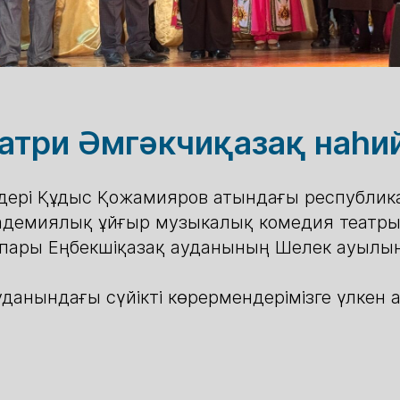
еатри Әмгәкчиқазақ наһи
ндері Құдыс Қожамияров атындағы республи
кадемиялық ұйғыр музыкалық комедия театр
апары Еңбекшіқазақ ауданының Шелек ауылы
уданындағы сүйікті көрермендерімізге үлке