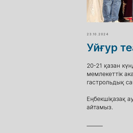
23.10.2024
Уйғур т
20-21 қазан кү
мемлекеттік а
гастрольдық с
Еңбекшіқазақ а
айтамыз.
______