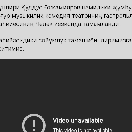
 күнлири Қуддус Ғоҗамияров намидики җумһу
ғур музыкилиқ комедия театриниң гастроль
аһийәсиниң Челәк йезисида тамамланди.
наһийәсидики сөйүмлүк тамашибинлиримизға
ейтимиз.