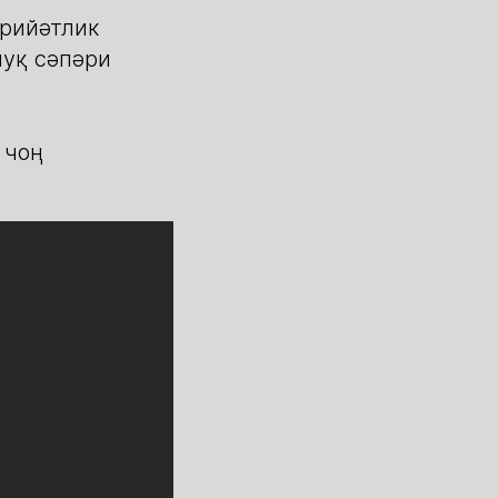
рийәтлик
луқ сәпәри
 чоң