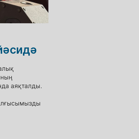
йәсидә
калық
ының
нда аяқталды.
н алғысымызды