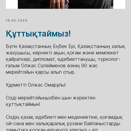
18.05.2026
Құттықтаймыз!
Бүгін Қазақстанның Еңбек Ері, Қазақстанның халық
жазушысы, көрнекті ақын, қоғам және мемлекет
қайраткері, дипломат, әдебиеттанушы, түрколог-
ғалым Олжас Сүлейменов өзінің 90 жас
мерейтойын қарсы алып отыр.
Құрметті Олжас Омарұлы!
Сізді мерейтойыңызбен шын жүректен
құттықтаймын!
Сіздің қазақ әдебиеті мен мәдениетіне, қоғамдық
ой-сана мен халықаралық рухани байланыстарды
дамытуға қосқан өлшеусіз үлесіңіз – ел