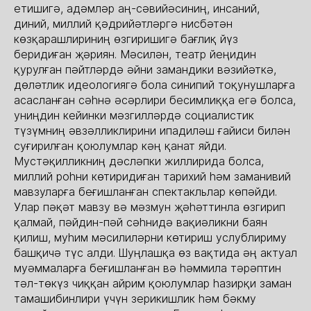
етишигә, адәмләр аң-сәвийәсиниң, инсаний,
диний, миллий қәдрийәтләргә нисбәтән
көзқарашлириниң өзгиришигә бағлиқ йүз
беридиған җәриян. Мәсилән, театр йеңидин
қурулған пәйтләрдә әйни замандики вәзийәткә,
дөләтлик идеологиягә бола синипий тоқунушларға
асасланған сәһнә әсәрлири бесимлиққа егә болса,
униңдин кейинки мәзгилләрдә социалистик
түзүмниң әвзәлликлирини ипадиләш ғайиси билән
суғирилған қоюлумлар кәң қанат яйди.
Мустәқилликниң дәсләпки жиллирида болса,
миллий роһни көтиридиған тарихий һәм заманивий
мавзуларға беғишланған спектакльлар көпәйди.
Улар пәқәт мавзу вә мәзмун җәһәттинла өзгирип
қалмай, пәйдин-пәй сәһнидә вақиәликни баян
қилиш, муһим мәсилиләрни көтириш услублириму
башқичә түс алди. Шуңлашқа өз вақтида әң актуал
муәммаларға беғишланған вә һәммила тәрәптин
тәл-төкүз чиққан айрим қоюлумлар һазирқи заман
тамашибинлири үчүн зерикишлик һәм бәкму