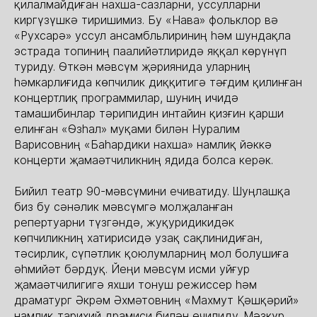
қилалмайдиған нахша-сазларни, уссулларни
киргүзүшкә тиришимиз. Бу «Нава» фольклор вә
«Рухсарә» уссул ансамбльлириниң һәм шундақла
эстрада топиниң паалийәтлиридә яққал көрүнүп
туриду. Өткән мәвсүм җәриянида уларниң
һәмкарлиғида көпчилик диққитигә тәғдим қилинған
концертлиқ программилар, шуниң ичидә
тамашибинлар тәрипидин интайин қизғин қарши
елинған «Өзһал» муқами билән Нуралим
Варисовниң «Баһардики нахша» намлиқ йәккә
концерти җамаәтчиликниң ядида болса керәк.
Бийил театр 90-мәвсүмини ечиватиду. Шуңлашқа
биз бу сәнәлик мәвсүмгә молҗаланған
репертуарни түзгәндә, жуқуридикидәк
көпчиликниң хатирисидә узақ сақлинидиған,
тәсирлик, сүпәтлик қоюлумларниң мол болушиға
әһмийәт бәрдуқ. Йеңи мәвсүм исми уйғур
җамаәтчилигигә яхши тонуш режиссер һәм
драматург Әкрәм Әхмәтовниң «Махмут Қәшқәрий»
намлиқ тарихий драмиси билән ечилиду. Мәзкүр