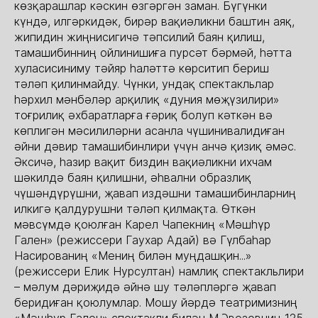
көзқарашлар кәскин өзгәргән заман. Бүгүнки
күндә, илгәркидәк, бирәр вақиәликни баштин аяқ,
жипидин жиңнисигичә тәпсилий баян қилиш,
тамашибинниң ойлинишиға пурсәт бәрмәй, һәтта
хуласисиниму тәйяр һаләттә көрситип бериш
тәләп қилинмайду. Чүнки, ундақ спектакльлар
һәрхил мәнбәләр арқилиқ «дуния мөҗүзилири»
тоғрилиқ әхбаратларға ғәриқ болуп кәткән вә
көплигән мәсилиләрни асанла чүшинивалидиған
әйни дәвир тамашибинлири үчүн анчә қизиқ әмәс.
Әксичә, һазир вақит биздин вақиәликни ихчам
шәкилдә баян қилишни, әһвални образлиқ
чүшәндүрүшни, җавап издәшни тамашибинларниң
илкигә қалдурушни тәләп қилмақта. Өткән
мәвсүмдә қоюлған Карел Чапекниң «Мәшһүр
Гален» (режиссери Гаухар Адай) вә Гүлбаһар
Насированиң «Мениң билән муңдашқин...»
(режиссери Елик Нурсултан) намлиқ спектакльлири
– мәлум дәриҗидә әйнә шу тәләпләргә җавап
беридиған қоюлумлар. Мошу йәрдә театримизниң
«Мәшһур Гален» спектакли билән М.Әвезовниң 125