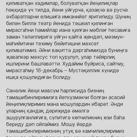
қиливатқан хадимлар, болуватқан йеңилиқлар
һәққидә үч тилда, йәни уйғурчә, қазақчә вә русчә
әхбаратларни елишиға имканийәт яритилиду. Шуниң
билән биллә театр йенида тәшкил қилинған
мирасгаһни һамийлар ианә қилған мәбләғ һесавиға
заман тәләплиригә уйғун қайта җөндәп, мәзмун-
маһийитини техиму бейитишни мәхсәт
қиливатимиз. Әйни вақитта дәргаһимизда буниңға
җавапкәр мәхсус топ қурулуп, улар тәйярлиқ
ишлирини башлавәтти. Худайим буйриса, сайтму,
мирасгаһму 16-декабрь – Мустәқиллик күнидә
ишқа қошулидиған болиду.
Сәнәлик йеңи мәвсүм һарписида бизниң
тамашибинлиримизға йәткүзмәкчи болған асасий
йеңилиқлиримиз мана мошулардин ибарәт. Әнди
уларниң қандақ дәриҗидә әмәлгә
ашурулғанлиғиға, сүпитигә көпчиликниң өзи баһа
бериду дәп ойлаймиз. Мошу йәрдә
тамашибинлиримизниң утуқ вә камчилиқлиримиз