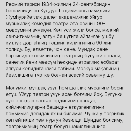
Рәсмий тарихи 1934-жилниң 24-сентябридин
башлинидиған Қуддус Ғоҗамияров намидики
Җумһурийәтлик дөләт академиялик Уйғур
музыкилиқ комедия театри әтә өзиниң 90-
мәвсүмини ачмақчи. Кәлгүси жили болса, миллий
сәнъитимизниң алтун бөшүгигә айланған ушбу
қутлуқ дәргаһниң тәшкил қилинғиниға 90 жил
толиду. Бу, әлвәттә, чоң сәнә. Мундақ сәнә
һарписида көпчиликниң театрниң бүгүнки нәпәси,
сәнәлик йеңи мәвсүм һәққидә әтраплиқ әхбарат
алғуси келидиғанлиғи тәбиий. Мәзкүр мақалиниң
йезилишиға түрткә болған асасий сәвәпму шу.
Мәлумки, мундақ узун һәм шанлиқ мусапини бесип
өтүш Уйғур театри үчүн асан болғини йоқ. Бүгүнки
күнгә қәдәр сәнъәт ордисиниң қандақ
қийинчилиқларни бешидин өткүзгәнлигини
һәммимиз дегидәк яхши билимиз. Чүнки у тоғрилиқ
көп ейтилди һәм нурғун йезилди. Шундақ болсиму,
театримизниң театр болуп шәкиллинишигә