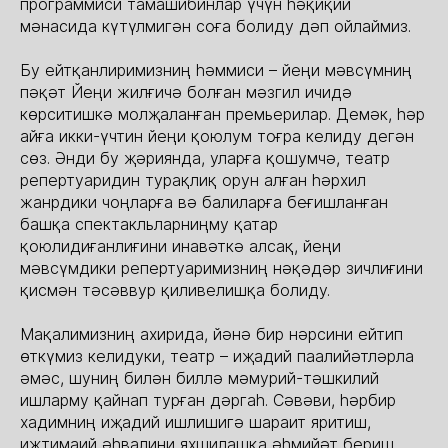
программиси тамашибинлар үчүн һәқиқий
мәнасида күтүлмигән соға болиду дәп ойлаймиз.
Бу ейтқанлиримизниң һәммиси – йеңи мәвсүмниң
пәқәт Йеңи жилғичә болған мәзгил ичидә
көрситишкә молҗаланған премьерилар. Демәк, һәр
айға икки-үчтин йеңи қоюлум тоғра келиду дегән
сөз. Әнди бу җәриянда, уларға қошумчә, театр
репертуаридин турақлиқ орун алған һәрхил
жанрдики чоңларға вә балиларға беғишланған
башқа спектакльларниңму қатар
қоюлидиғанлиғини инавәткә алсақ, йеңи
мәвсүмдики репертуаримизниң нәқәдәр зичлиғини
қисмән тәсәввур қиливелишқа болиду.
Мақалимизниң ахирида, йәнә бир нәрсини ейтип
өткүмиз келидуки, театр – иҗадий паалийәтләрла
әмәс, шуниң билән биллә мәмурий-тәшкилий
ишларму қайнап турған дәргаһ. Сәвәви, һәрбир
хадимниң иҗадий ишлишигә шараит яритиш,
иҗтимаий әһвалини яхшилашқа әһмийәт бериш,