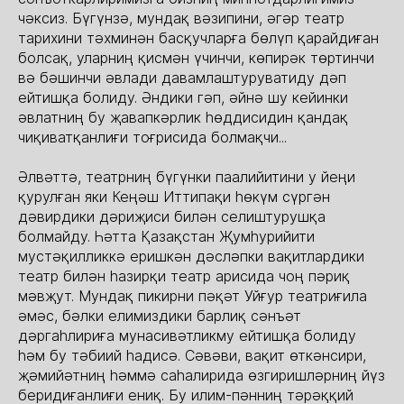
чәксиз. Бүгүнзә, мундақ вәзипини, әгәр театр
тарихини тәхминән басқучларға бөлүп қарайдиған
болсақ, уларниң қисмән үчинчи, көпирәк төртинчи
вә бәшинчи әвлади давамлаштуруватиду дәп
ейтишқа болиду. Әндики гәп, әйнә шу кейинки
әвлатниң бу җавапкәрлик һөддисидин қандақ
чиқиватқанлиғи тоғрисида болмақчи...
Әлвәттә, театрниң бүгүнки паалийитини у йеңи
қурулған яки Кеңәш Иттипақи һөкүм сүргән
дәвирдики дәриҗиси билән селиштурушқа
болмайду. Һәтта Қазақстан Җумһурийити
мустәқилликкә еришкән дәсләпки вақитлардики
театр билән һазирқи театр арисида чоң пәриқ
мәвҗут. Мундақ пикирни пәқәт Уйғур театриғила
әмәс, бәлки елимиздики барлиқ сәнъәт
дәргаһлириға мунасивәтликму ейтишқа болиду
һәм бу тәбиий һадисә. Сәвәви, вақит өткәнсири,
җәмийәтниң һәммә саһалирида өзгиришләрниң йүз
беридиғанлиғи ениқ. Бу илим-пәнниң тәрәққий