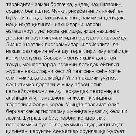
тарайдиған заман болғачқа, ундақ нахшиларниң
содиси бәк иштик. Чүнки, риқабәтчилик күчәйгән
бүгүнки таңда, нахшичиларниң һәммиси дегидәк,
йеңи иҗат қилинған нахшиларни чапсан
өзләштүрүп, уни иҗра қилишқа, яхши нахшиниң
дәсләпки орунлиғучилиридин болушқа алдирайду.
Биз концертлиқ программиларни тәйярлиғанда,
нахша-сазларниң әйнә шу тәрәплиригиму алаһидә
көңүл бөлүмиз. Сәвәви, «мону яхши» дәп, той-
төкүн, мәшрәпләрдә һәркүни дегидәк ейтилип
жүргән нахшиларни кәспий театрниң сәһнисигә
елип чиқишқа болмайду. Униң нахшичи үчүнму,
сәнъитимиз дәргаһи үчүнму аброй елип
кәлмәйдиғанлиғи ениқ. Һәрқандақ театрниң өз
алаһидилиги, тамашибинни җәлип қилидиған
тәрәплири болуш керәк. Униңда паалийәт елип
бериватқан артистларму шуниңға мувапиқ келиши
лазим. Шуңлашқа биз, һәрбир концертлиқ
программини түзгәндә, мүмкинқәдәр, йеңи иҗат
қилинған, көрүнгән сәнъәткар орунлашқа җүръәт