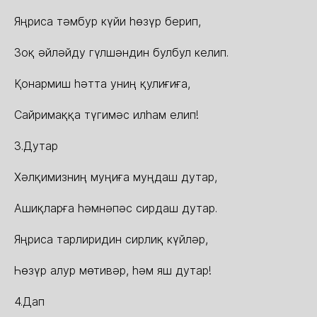
Яңриса тəмбур күйи һөзүр берип,
Зоқ əйлəйду гүлшəндин булбул келип.
Қонармиш һəтта униң қулиғиға,
Сайримаққа түгимəс илһам елип!
3.Дутар
Хəлқимизниң муңиға муңдаш дутар,
Ашиқларға һəмнəпəс сирдаш дутар.
Яңриса тарлиридин сирлиқ күйлəр,
Һөзүр алур мөтивəр, һəм яш дутар!
4.Дап