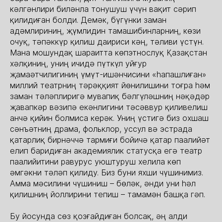
кәлгәнлири биләнла тонушуш үчүн вақит сәрип
қилидиған болди. Демәк, бүгүнки заман
адәмлириниң, җүмлидин тамашибинларниң, көзи
очуқ, тәпәккүр қилиш даириси кәң, тәливи үстүн.
Мана мошундақ шараитта көпэтнослуқ Қазақстан
хәлқиниң, униң ичидә пүткүл уйғур
җамаәтчилигиниң үмүт-ишәнчисини «һапашлиған»
миллий театрниң тәрәққият йөнилишини тоғра һәм
заман тәләплиригә мувапиқ бәлгүләшниң нәқәдәр
җавапкәр вәзипә екәнлигини тәсәввур қиливелиш
анчә қийин болмиса керәк. Униң үстигә биз охшаш
сәнъәтниң драма, фольклор, уссул вә эстрада
қатарлиқ бирнәччә тармиғи бойичә қатар паалийәт
елип баридиған академиялик статусқа егә театр
паалийитини равурус уюштуруш хелила көп
әмгәкни тәләп қилиду. Биз буни яхши чүшинимиз.
Амма мәсилини чүшиниш – бөләк, әнди уни һәл
қилишниң йоллирини тепиш – тамамән башқа гәп.
Бу йосунда сөз қозғайдиған болсақ, әң алди