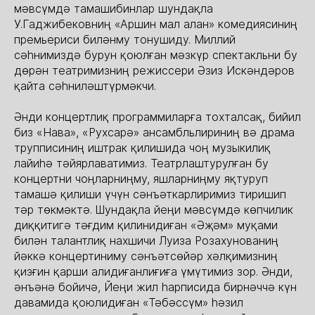
мәвсүмдә тамашибинлар шундақла
У.Гаджибековниң «Аршин мал алан» комедиясиниң
премьериси биләнму тонушиду. Миллий
сәһнимиздә бурун қоюлған мәзкүр спектакльни бу
дөрән театримизниң режиссери Әзиз Искәндәров
қайта сәһниләштүрмәкчи.
Әнди концертлиқ программиларға тохталсақ, бийил
биз «Нава», «Рухсарә» ансамбльлириниң вә драма
трупписиниң иштрак қилишида чоң музыкилиқ
лайиһә тәйярлаватимиз. Театрлаштурулған бу
концертни чоңларниңму, яшларниңму яқтуруп
тамашә қилиши үчүн сәнъәткарлиримиз тиришип
тәр төкмәктә. Шундақла йеңи мәвсүмдә көпчилик
диққитигә тәғдим қилинидиған «Әҗәм» муқами
билән талантлиқ нахшичи Луиза Розахунованиң
йәккә концертиниму сәнъәтсөйәр хәлқимизниң
қизғин қарши алидиғанлиғиға үмүтимиз зор. Әнди,
әнъәнә бойичә, Йеңи жил һарписида бирнәччә күн
давамида қоюлидиған «Тәбәссүм» һәзил