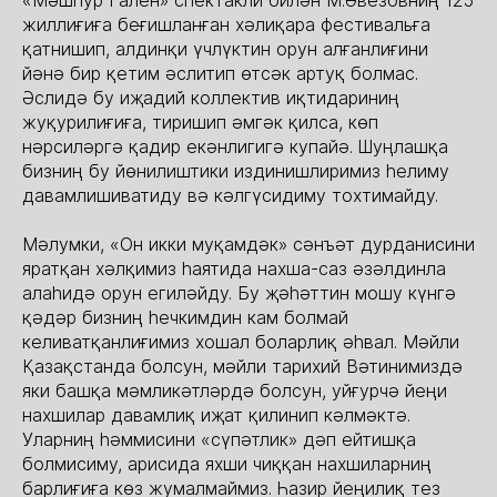
жиллиғиға беғишланған хәлиқара фестивальға
қатнишип, алдинқи үчлүктин орун алғанлиғини
йәнә бир қетим әслитип өтсәк артуқ болмас.
Әслидә бу иҗадий коллектив иқтидариниң
жуқурилиғиға, тиришип әмгәк қилса, көп
нәрсиләргә қадир екәнлигигә купайә. Шуңлашқа
бизниң бу йөнилиштики издинишлиримиз һелиму
давамлишиватиду вә кәлгүсидиму тохтимайду.
Мәлумки, «Он икки муқамдәк» сәнъәт дурданисини
яратқан хәлқимиз һаятида нахша-саз әзәлдинла
алаһидә орун егиләйду. Бу җәһәттин мошу күнгә
қәдәр бизниң һечкимдин кам болмай
келиватқанлиғимиз хошал боларлиқ әһвал. Мәйли
Қазақстанда болсун, мәйли тарихий Вәтинимиздә
яки башқа мәмликәтләрдә болсун, уйғурчә йеңи
нахшилар давамлиқ иҗат қилинип кәлмәктә.
Уларниң һәммисини «сүпәтлик» дәп ейтишқа
болмисиму, арисида яхши чиққан нахшиларниң
барлиғиға көз жумалмаймиз. Һазир йеңилиқ тез