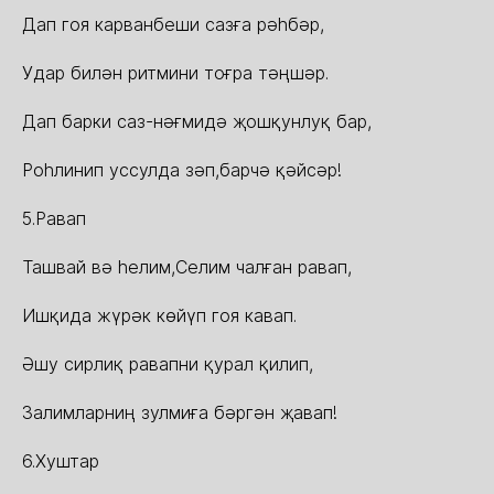
Дап гоя карванбеши сазға рəһбəр,
Удар билəн ритмини тоғра тəңшəр.
Дап барки саз-нəғмидə җошқунлуқ бар,
Роһлинип уссулда зəп,барчə қəйсəр!
5.Равап
Ташвай вə һелим,Селим чалған равап,
Ишқида жүрəк көйүп гоя кавап.
Əшу сирлиқ равапни қурал қилип,
Залимларниң зулмиға бəргəн җавап!
6.Хуштар