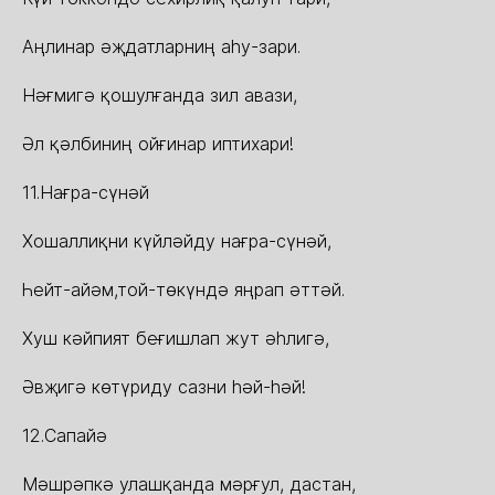
Аңлинар əҗдатларниң аһу-зари.
Нəғмигə қошулғанда зил авази,
Əл қəлбиниң ойғинар иптихари!
11.Нағра-сүнəй
Хошаллиқни күйлəйду нағра-сүнəй,
Һейт-айəм,той-төкүндə яңрап əттəй.
Хуш кəйпият беғишлап жут əһлигə,
Əвҗигə көтүриду сазни һəй-һəй!
12.Сапайə
Мəшрəпкə улашқанда мəрғул, дастан,