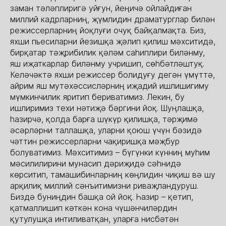
заман тәләплиригә уйғун, йеңичә ойлайдиған
миллий кадрларниң, җүмлидин драматурглар билән
режиссерларниң йоқлуғи очуқ байқалмақта. Биз,
яхши пьесиларни йезишқа җәлип қилиш мәхситидә,
бирқатар тәҗрибилик қәләм саһиплири биләнму,
яш иҗаткарлар биләнму учришип, сөһбәтләштуқ.
Келәчәктә яхши режиссер болидуғу дегән үмүттә,
айрим яш мутәхәссисләрниң иҗадий ишлишигиму
мүмкинчилик яритип бериватимиз. Лекин, бу
ишлиримиз техи нәтиҗә бәргини йоқ. Шуңлашқа,
һазирчә, қолда барға шүкүр қилишқа, тәрҗимә
әсәрләрни таллашқа, уларни қоюш үчүн бәзидә
чәттин режиссерларни чақиришқа мәҗбур
болуватимиз. Мәхситимиз – бүгүнки күнниң муһим
мәсилилирини мунасип дәриҗидә сәһнидә
көрситип, тамашибинларниң көңлидин чиқиш вә шу
арқилиқ миллий сәнъитимизни риваҗландуруш.
Биздә буниңдин башқа ой йоқ. Һазир – қетип,
қатмаллишип кәткән кона чүшәнчиләрдин
қутулушқа интиливатқан, уларға нисбәтән