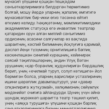
мунасип үлүшини қошқан пешқәдәм
сәнъәткарлиримизға билдүргән һөрмитимиз
болғай, мошу йәрдә уларниң җапалиқ әмгигигә
мунасивәтлик бир-икки еғиз тәсәнна ейтип
өткүмиз келиду. Һәқиқәтәнму, мәмликитимиздики
академиялик статусқа егә инавәтлик театрлар
қатаридин орун алған миллий сәнъитимиз
ордисиниң асасини салғучилар өз вақтида
шараитниң, кәспий билиминиң йоқлуғиға қаримай,
дәсләп йеңи түзүмниң орнитилишиға бағлиқ
кәскинләшкән синипий күрәшниң, кейинирәк
сәясий тәқипләшләрниң, андин Улуқ Вәтән
урушиниң «қар-боранлиқ җудунлириға» бәрдашлиқ
берип, униң «ечилмай туруп, солуп кетишигә» йол
бәрмигән болса, уларниң варислири устазлириниң
ишини шәрәплик давамлаштуруп, уни «дәвир
опқанлириға жутқузмай», хәлқимизниң сөйүмлүк
мәдәнийәт очиғиға айландурди. Шуниң үчүн әйнә
шундақ мурәккәп шараитта театр тәшкил қилип,
униң «аяққа турушиға» үлүшини қошқан барлиқ
сәнъәткарлиримизға бизниң миннәтдарлиғимиз