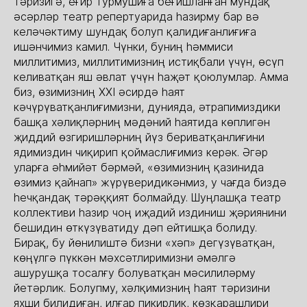
тәризигә, еғир турмушиға беғишланған мундақ
әсәрләр театр репертуарида һазирму бар вә
келәчәктиму шундақ болуп қалидиғанлиғиға
ишәнчимиз камил. Чүнки, буниң һәммиси
миллитимиз, миллитимизниң истиқбали үчүн, өсүп
келиватқан яш әвлат үчүн һаҗәт қоюлумлар. Амма
биз, өзимизниң ХХІ әсирдә һаят
кәчүрүватқанлиғимизни, дунияда, әтрапимиздики
башқа хәлиқләрниң мәдәний һаятида көплигән
җиддий өзгиришләрниң йүз бериватқанлиғини
ядимиздин чиқирип қоймаслиғимиз керәк. Әгәр
уларға әһмийәт бәрмәй, «өзимизниң қазинида
өзимиз қайнап» жүрүверидикәнмиз, у чағда биздә
һечқандақ тәрәққият болмайду. Шуңлашқа театр
коллективи һазир чоң иҗадий издиниш җәриянини
бешидин өткүзүватиду дәп ейтишқа болиду.
Бирақ, бу йөнилиштә бизни «хәп» дегүзүватқан,
көңүлгә пүккән мәхсәтлиримизни әмәлгә
ашурушқа тосалғу болуватқан мәсилиләрму
йетәрлик. Болупму, хәлқимизниң һаят тәризини
яхши билидиған, илғар пикирлик, көзқарашлири