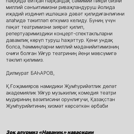
һәққидә ейтқан һәрқандақ сәмимий пикри бизни
миллий сәнъитимизни риваҗландуруш йолида
иҗадий издинип ишләшкә дәвәт қилидиғанлиғини
алаһидә тәкитләп өткүмиз келиду. Буниң үчүн
пәқәт театримизни зиярәт қилип,
репертуаримиздики концерт-спектакльларни
давамлиқ көрүп туруш һаҗәттур. Қени ундақ
болса, һәммиңларни миллий мәдәнийитимизниң
очиғи болған Уйғур театриниң йеңи мәвсүмигә
тәклип қилимиз.
Дилмурат БАҺАРОВ,
Қ.Ғоҗамияров намидики Җумһурийәтлик дөләт
академиялик Уйғур музыкилиқ комедия театри
мудириниң вәзиписини орунлиғучи, Қазақстан
Җумһурийитиниң хизмәт көрсәткән әрбаби
Зоқ алурмиз «Наваниң» навасидин