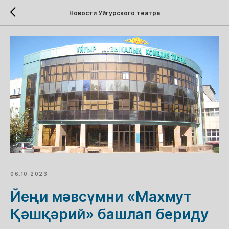
Новости Уйгурского театра
06.10.2023
Йеңи мәвсүмни «Махмут
Қәшқәрий» башлап бериду