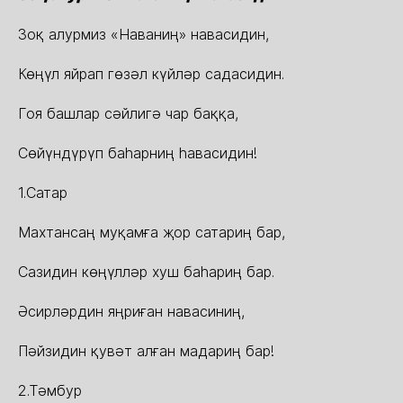
Зоқ алурмиз «Наваниң» навасидин,
Көңүл яйрап гөзəл күйлəр садасидин.
Гоя башлар сəйлигə чар баққа,
Сөйүндүрүп баһарниң һавасидин!
1.Сатар
Махтансаң муқамға җор сатариң бар,
Сазидин көңүллəр хуш баһариң бар.
Əсирлəрдин яңриған навасиниң,
Пəйзидин қувəт алған мадариң бар!
2.Тəмбур