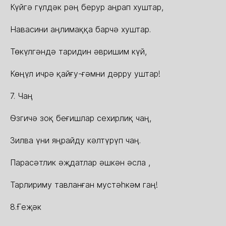
Күйгə гүлдəк рəң берур аңрап хуштар,
Навасини аңлимаққа барчə хуштар.
Төкүлгəндə таридин əвришим күй,
Көңүл ичрə қайғу-ғəмни дəрру уштар!
7. Чаң
Өзгичə зоқ беғишлар сехирлиқ чаң,
Зилва үни яңрайду кəлтүрүп чаң.
Парасəтлик əҗдатлар əшкəн əсла ,
Тарлириму тавланған мустəһкəм гаң!
8.Ғеҗəк