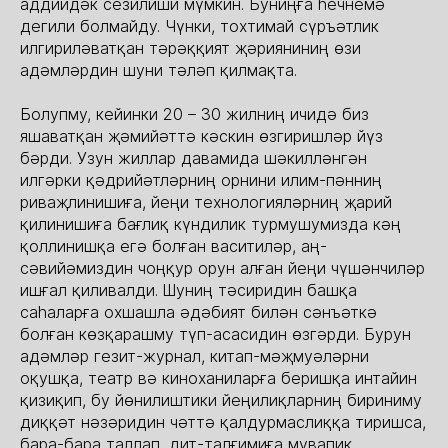
аддийдәк сезилиши мүмкин. Буниңға һечнемә
дегили болмайду. Чүнки, тохтимай сүръәтлик
илгириләватқан тәрәққият җәрияниниң өзи
адәмләрдин шуни тәләп қилмақта.
Болупму, кейинки 20 – 30 жилниң ичидә биз
яшаватқан җәмийәттә кәскин өзгиришләр йүз
бәрди. Узун жиллар давамида шәкилләнгән
илгәрки қәдрийәтләрниң орнини илим-пәнниң
риваҗлинишиға, йеңи технологияләрниң җарий
қилинишиға бағлиқ күндилик турмушумизда кәң
қоллинишқа егә болған васитиләр, аң-
сәвийәмиздин чоңқур орун алған йеңи чүшәнчиләр
ишғал қиливалди. Шуниң тәсиридин башқа
саһаларға охшашла әдәбият билән сәнъәткә
болған көзқарашму түп-асасидин өзгәрди. Бурун
адәмләр гезит-журнал, китап-мәҗмуәләрни
оқушқа, театр вә киноханиларға беришқа интайин
қизиқип, бу йөнилиштики йеңилиқларниң бириниму
диққәт нәзәридин чәттә қалдурмаслиққа тиришса,
бара-бара таллап, дит-талғимиға мувапиқ