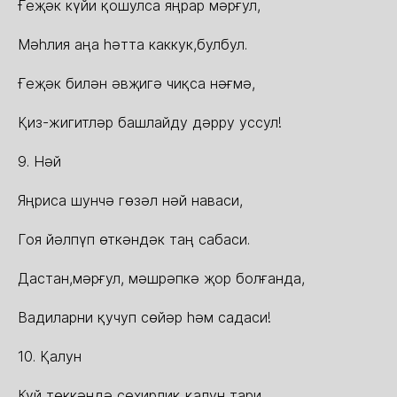
Ғеҗəк күйи қошулса яңрар мəрғул,
Мəһлия аңа һəтта каккук,булбул.
Ғеҗəк билəн əвҗигə чиқса нəғмə,
Қиз-жигитлəр башлайду дəрру уссул!
9. Нəй
Яңриса шунчə гөзəл нəй наваси,
Гоя йəлпүп өткəндəк таң сабаси.
Дастан,мəрғул, мəшрəпкə җор болғанда,
Вадиларни қучуп сөйəр һəм садаси!
10. Қалун
Күй төккəндə сехирлиқ қалун тари,