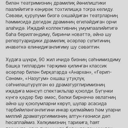
билән театримизниң драмилиқ йөнилиштики
паалийитигә кәңирәк тохтилишқа тоғра келиду.
Сәвәви, қурулуми бизгә охшайдиған театрларниң
һәммисидә дегидәк драминиң егиләйдиған орни
алаһидә. Иҗадий коллективниң умумпаалийитигә
баһа берилгәндиму, биринчи новәттә, әйнә шу
репертуаридики драмилиқ әсәрләр сүпитиниң
инавәткә елинидиғанлиғиму шу сәвәптин.
Худаға шүкри, 90 жил ичидә бизниң сәһнимиздиму
башқа тиллардин тәрҗимә қилинған классик
әсәрләр билән бирқатарда «Анархан», «Ғерип-
Сәнәм», «Назугум» охшаш утуқлуқ
сәһниләштүрүлгән өз драматурглиримизниң
иҗадиға мәнсүп спектакльлар қоюлди. Бүгүнки
күнгә қәдәр бир әмәс, бәлки бирнәччә әвлатниң
әйнә шу қоюлумларни көрүп, шулар асасида
тәрбийиләнгәнлигини инкар қилмаймиз һәм уларни
миллий драматургиямизниң алтун ғәзниси дәп
һесаплаймиз. Хәлқимизниң тарихиға, һаят