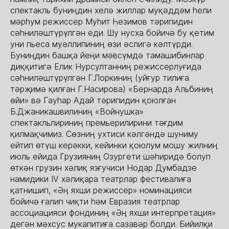
спектакль буниңдин хелә жиллар муқәддәм һели
мәрһум режиссер Муһит Һезимов тәрипидин
сәһниләштүрүлгән еди. Шу нусха бойичә бу қетим
уни пьеса муәллипиниң өзи әслигә кәлтүрди.
Буниңдин башқа йеңи мәвсүмдә тамашибинлар
диққитигә Елик Нурсултанниң режиссерлуғида
сәһниләштүрүлгән Г.Лоркиниң (уйғур тилиға
тәрҗимә қилған Г.Насирова) «Бернарда Альбиниң
өйи» вә Гауһар Адай тәрипидин қоюлған
Б.Джаникашвилиниң «Войнушка»
спектакльлириниң премьерилирини тәғдим
қилмақчимиз. Сөзниң ухтиси кәлгәндә шуниму
ейтип өтүш керәкки, кейинки қоюлум мошу жилниң
июль ейида Грузияниң Озургети шәһиридә болуп
өткән грузин хәлиқ язғучиси Нодар Думбадзе
намидики IV хәлиқара театрлар фестивалиға
қатнишип, «Әң яхши режиссер» номинацияси
бойичә ғалип чиқти һәм Евразия театрлар
ассоциацияси фондиниң «Әң яхши интерпретация»
дегән мәхсус мукапитиға сазавәр болди. Бийилқи