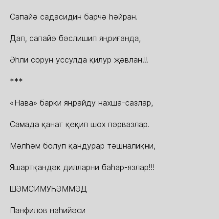
Сапайə садасидин барчə һəйран.
Дап, сапайə бəслишип яңриғанда,
Əһли сорун уссулда қилур җəвлан!!!
***
«Нава» барки яңрайду нахша-сазлар,
Самада қанат қеқип шох пəрвазлар.
Мəлһəм болуп қандурар тəшналиқни,
Яшартқандəк дилларни баһар-язлар!!!
ШӘМСИМУҺӘММӘД
Панфилов наһийәси