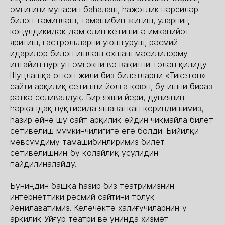
әмгигини мунасип баһалаш, һаҗәтлик нәрсиләр
билән тәминләш, тамашибин жиғиш, уларниң
көңүлдикидәк дәм елип кетишигә имканийәт
яритиш, гастрольларни уюштуруш, рәсмий
идариләр билән ишләш охшаш мәсилиләрму
интайин нурғун әмгәкни вә вақитни тәләп қилиду.
Шуңлашқа өткән жили биз билетларни «Тикетон»
сайти арқилиқ сетишни йолға қоюп, бу ишни бираз
рәткә селивалдуқ. Бир яхши йери, дунияниң
һәрқандақ нуқтисида яшаватқан қериндишимиз,
һазир әйнә шу сайт арқилиқ өйдин чиқмайла билет
сетивелиш мүмкинчилигигә егә болди. Бийилқи
мәвсүмдиму тамашибинлиримиз билет
сетивелишниң бу қолайлиқ усулидин
пайдилиналайду.
Буниңдин башқа һазир биз театримизниң
интернеттики рәсмий сайтини толуқ
йеңилаватимиз. Келәчәктә халиғучиларниң у
арқилиқ Уйғур театри вә униңда хизмәт