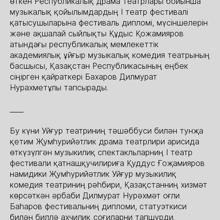
өткен Республикалық драма театрлары бойынша
музыкалық қойылымдардың I театр фестивалі
қатысушыларына фестиваль дипломі, мүсіншелерін
және ақшалай сыйлықты Құдыс Қожамияров
атындағы республикалық мемлекеттік
академиялық ұйғыр музыкалық комедия театрының
басшысы, Қазақстан Республикасының еңбек
сіңірген қайраткері Бахаров Дилмурат
Нурахметұлы тапсырады.
____
Бу күни Уйғур театриниң тәшәббуси билән тунҗа
қетим Җумһурийәтлик драма театрлири арисида
өткүзүлгән музыкилиқ спектакльларниң І театр
фестивали қатнашқучилириға Қуддус Ғоҗамияров
намидики Җумһурийәтлик Уйғур музыкилиқ
комедия театриниң рәһбири, Қазақстанниң хизмәт
көрсәткән әрбаби Дилмурат Нурәхмәт оғли
Баһаров фестивальниң дипломи, статуэткиси
билән биллә ахчилиқ соғиларни тапшурди.