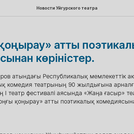
Новости Уйгурского театра
қоңырау» атты поэтика
сынан көріністер.
ров атындағы Республикалық мемлекеттік а
ық комедия театрының 90 жылдығына арнал
I театр фестивалі аясында «Жаңа ғасыр» т
оңғы қоңырау» атты поэтикалық комедиясынан