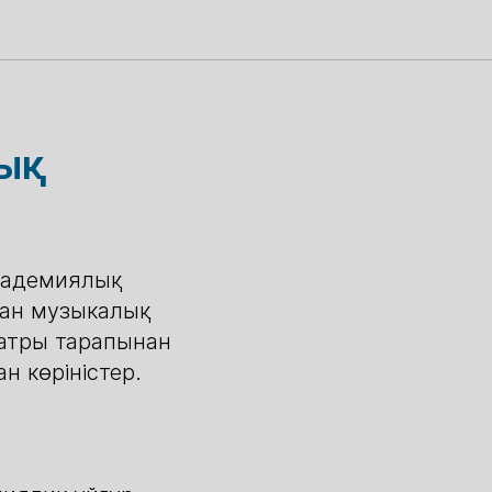
лық
кадемиялық
ған музыкалық
еатры тарапынан
 көріністер.