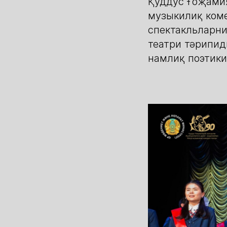
Қуддус Ғоҗами
музыкилиқ коме
спектакльларни
театри тәрипид
намлиқ поэтик