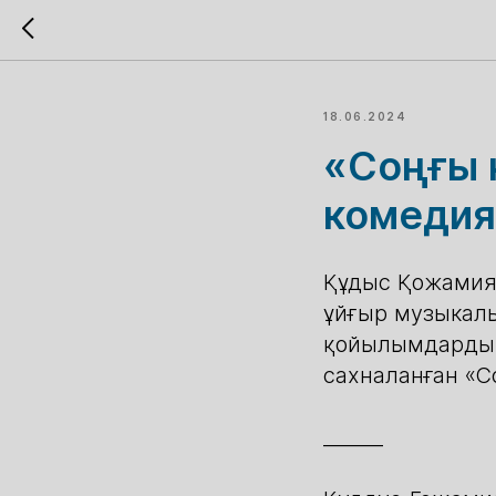
18.06.2024
«Соңғы 
комедия
Құдыс Қожамия
ұйғыр музыкал
қойылымдардың 
сахналанған «С
______