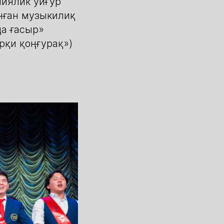
иялик уйғур
нған музыкилиқ
ңа ғасыр»
рқи қоңғурақ»)