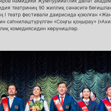
яров намидики Җумһурийәтлик дөләт академ
дия театриниң 90 жиллиқ сәнәсигә беғишла
ң І театр фестивали даирисидә қоюлған «Жа
ин сәһниләштүрүлгән «Соңғы қоңырау» («Ахи
илиқ комедиясидин көрүнишләр.