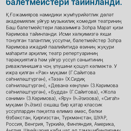
балетмейстери тайинланди.
Қ.Ғожамияров намидики жумһурийәтлик дөләт
академиялик уйғур музыкилиқ комедия театриниң
Баш балетмейстери лавазимиға Зоһра Марат қизи
Кәримова тайинланди. Исми хәлқимизгә яхши
тонулған талантлиқ уссулчи, балетмейстер Зоһра
Кәримова ижадий паалийитидә өзиниң жуқури
маһарити арқилиқ театр репертуариниң
тәрәққиятиға һәм уйғур уссул сәньитиниң
риважлинишиға чоң үлүшини қошуп кәлмәктә. У
ижра қилған «Рак» муқами (Г.Сайитова
сәһниләштүргән), «Тәзә» (Х.Сидиқ
сәһниләштүргән), «Деванә көңлүм» (З.Кәримова
сәһниләштүргән), «Будда» (Г.Сайитова), «Жола
сәними» (З.Кәримова), «Яру» (Һ.Әзизова), «Сигаһ»
муқами (Һ.Әзиз) охшаш бир қатар классик
уссуллардин пәқәтла елимиз әмәс, бәлки
Өзбәкстан, Қирғизстан, Түркмәнстан, ШУАР,
Россия, Венгрия, Түркийә, Финляндия, Америка,
Англия, Швейцария кәби чәт әл тамашибинлириму